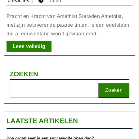
november
0 reacties
15:24
Een
2025
Tijdloze
Pracht en Kracht van Amethist Sieraden Amethist,
Elegantie
met zijn betoverende paarse tinten, is een edelsteen
die al eeuwenlang wordt gewaardeerd ...
Lees
Lees volledig
volledig
ZOEKEN
Zoeken
LAATSTE ARTIKELEN
Hoe organiseer je een succesvolle open dag?