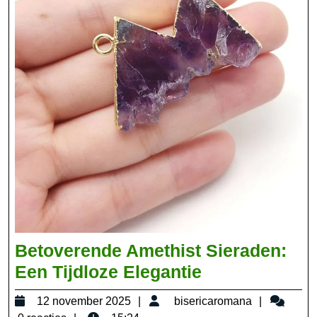
Betoverende Amethist Sieraden:
Betoverende
Een Tijdloze Elegantie
Amethist
12
bisericar
12 november 2025
bisericaromana
Sieraden: