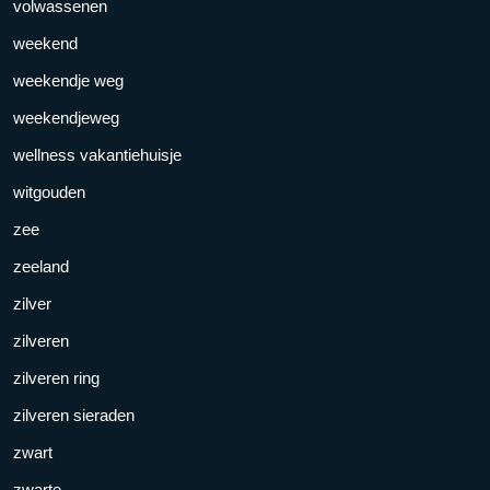
volwassenen
weekend
weekendje weg
weekendjeweg
wellness vakantiehuisje
witgouden
zee
zeeland
zilver
zilveren
zilveren ring
zilveren sieraden
zwart
zwarte