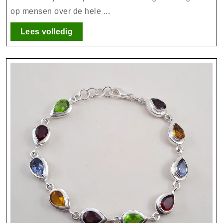
op mensen over de hele ...
Siera
Lees
Lees volledig
volledig