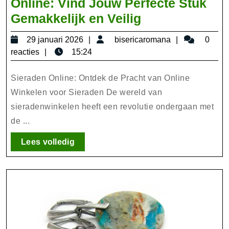
Online: Vind Jouw Perfecte Stuk
Ontdek
Gemakkelijk en Veilig
de
29
bisericarom
29 januari 2026
bisericaromana
0
Pracht
januari
reacties
15:24
van
2026
Sieraden
Sieraden Online: Ontdek de Pracht van Online
Online:
Winkelen voor Sieraden De wereld van
sieradenwinkelen heeft een revolutie ondergaan met
Vind
de ...
Jouw
Perfecte
Lees
Lees volledig
Stuk
volledig
Gemakkelijk
en
Veilig