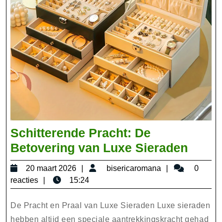
Schitterende Pracht: De
Schit
Betovering van Luxe Sieraden
Prach
20
bisericaroma
20 maart 2026
bisericaromana
0
De
maart
reacties
15:24
Betov
2026
van
De Pracht en Praal van Luxe Sieraden Luxe sieraden
Luxe
hebben altijd een speciale aantrekkingskracht gehad