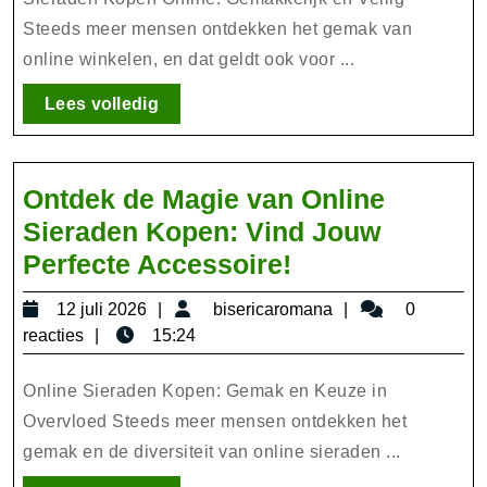
Sieraden
Kopen
Steeds meer mensen ontdekken het gemak van
online winkelen, en dat geldt ook voor ...
Online
Lees
Lees volledig
volledig
Ontdek de Magie van Online
Sieraden Kopen: Vind Jouw
Ontdek
Perfecte Accessoire!
de
12
bisericaromana
12 juli 2026
bisericaromana
0
Magie
juli
reacties
15:24
van
2026
Online
Online Sieraden Kopen: Gemak en Keuze in
Sieraden
Overvloed Steeds meer mensen ontdekken het
gemak en de diversiteit van online sieraden ...
Kopen: