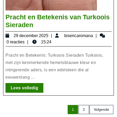
Pracht en Betekenis van Turkoois
Pracht
Sieraden
en
29
bisericar
29 december 2025
bisericaromana
Betekenis
december
0 reacties
15:24
van
2025
Turkoois
Pracht en Betekenis: Turkoois Sieraden Turkoois,
Sieraden
met zijn kenmerkende hemelsblauwe kleur en
intrigerende aders, is een edelsteen die al
eeuwenlang ...
Lees
Lees volledig
volledig
Berichten
1
2
Volgende
paginering