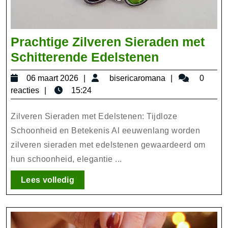
Prachtige Zilveren Sieraden met
Prachtige
Schitterende Edelstenen
Zilveren
06
bisericaroma
06 maart 2026
bisericaromana
0
Sieraden
maart
reacties
15:24
met
2026
Schitteren
Zilveren Sieraden met Edelstenen: Tijdloze
Edelstenen
Schoonheid en Betekenis Al eeuwenlang worden
zilveren sieraden met edelstenen gewaardeerd om
hun schoonheid, elegantie ...
Lees
Lees volledig
volledig