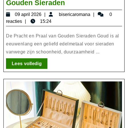
Schitteren
Gouden Sieraden
in
09
bisericaromana
09 april 2026
bisericaromana
0
Stijl:
april
reacties
15:24
De
2026
Magie
De Pracht en Praal van Gouden Sieraden Goud is al
van
eeuwenlang een geliefd edelmetaal voor sieraden
vanwege zijn schoonheid, duurzaamheid ...
Gouden
Sieraden
Lees
Lees volledig
volledig