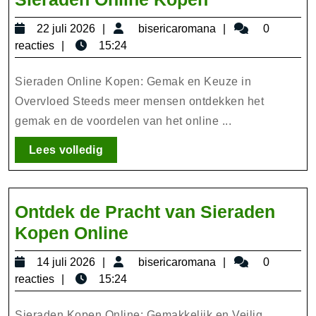
de
22
bisericaromana
22 juli 2026
bisericaromana
0
Voordelen
juli
reacties
15:24
van
2026
Sieraden
Sieraden Online Kopen: Gemak en Keuze in
Online
Overvloed Steeds meer mensen ontdekken het
gemak en de voordelen van het online ...
Kopen
Lees
Lees volledig
volledig
Ontdek de Pracht van Sieraden
Ontdek
Kopen Online
de
14
bisericaromana
14 juli 2026
bisericaromana
0
Pracht
juli
reacties
15:24
van
2026
Sieraden Kopen Online: Gemakkelijk en Veilig