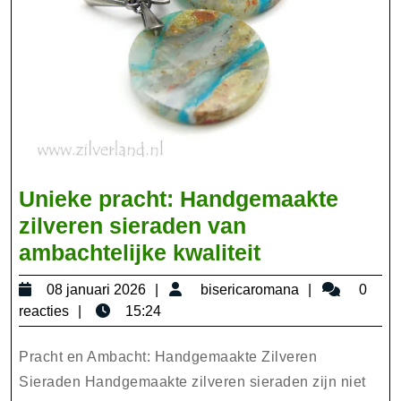
Unieke pracht: Handgemaakte
zilveren sieraden van
Unieke
ambachtelijke kwaliteit
pracht:
08
bisericarom
08 januari 2026
bisericaromana
0
Handgemaak
januari
reacties
15:24
zilveren
2026
sieraden
Pracht en Ambacht: Handgemaakte Zilveren
van
Sieraden Handgemaakte zilveren sieraden zijn niet