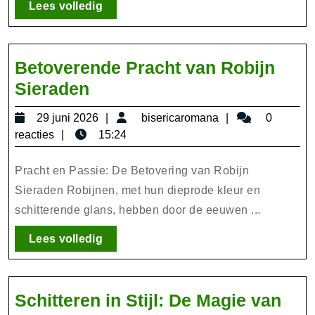
Vind
Lees
Lees volledig
Jouw
volledig
Perfecte
Accessoire!
Betoverende Pracht van Robijn
Betoverende
Sieraden
Pracht
29
bisericaromana
29 juni 2026
bisericaromana
0
van
juni
reacties
15:24
Robijn
2026
Sieraden
Pracht en Passie: De Betovering van Robijn
Sieraden Robijnen, met hun dieprode kleur en
schitterende glans, hebben door de eeuwen ...
Lees
Lees volledig
volledig
Schitteren in Stijl: De Magie van