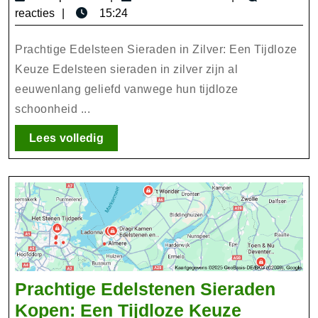
Sieraden
april
reacties
15:24
in
2025
Zilver:
Prachtige Edelsteen Sieraden in Zilver: Een Tijdloze
Tijdloze
Keuze Edelsteen sieraden in zilver zijn al
eeuwenlang geliefd vanwege hun tijdloze
Schoonheid
schoonheid ...
met
Betekenis
Lees
Lees volledig
volledig
Prachtige Edelstenen Sieraden
Prachtig
Kopen: Een Tijdloze Keuze