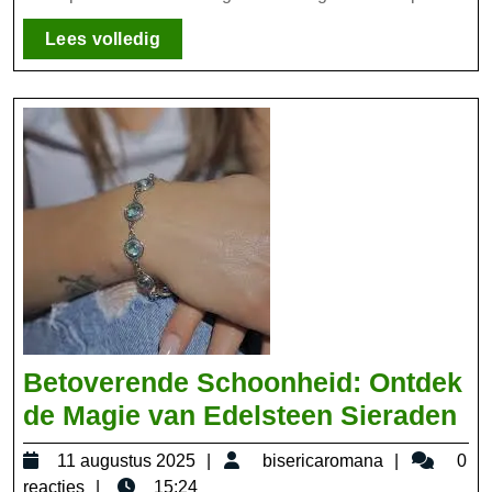
Sieraden
Lees
Lees volledig
volledig
Betoverende Schoonheid: Ontdek
Be
de Magie van Edelsteen Sieraden
Sc
11
bisericar
11 augustus 2025
bisericaromana
0
On
augustus
reacties
15:24