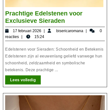
Prachtige Edelstenen voor
Prachtige
Exclusieve Sieraden
Edelstenen
17
bisericarom
17 februari 2026
bisericaromana
0
voor
februari
reacties
15:24
Exclusieve
2026
Sieraden
Edelstenen voor Sieraden: Schoonheid en Betekenis
Edelstenen zijn al eeuwenlang geliefd vanwege hun
schoonheid, zeldzaamheid en symbolische
betekenis. Deze prachtige ...
Lees
Lees volledig
volledig