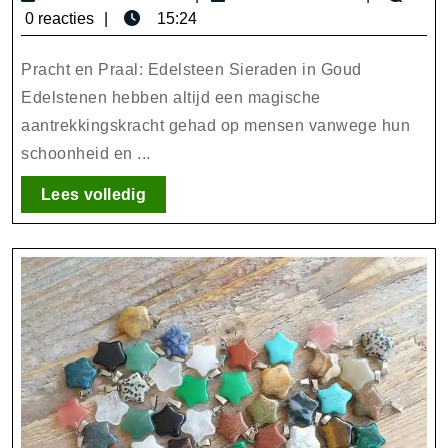
Si
december
0 reacties
15:24
in
2025
Go
Pracht en Praal: Edelsteen Sieraden in Goud
Ti
Edelstenen hebben altijd een magische
aantrekkingskracht gehad op mensen vanwege hun
El
schoonheid en ...
Pr
Lees
Lees volledig
volledig