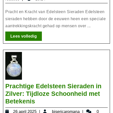
de
2025
Ma
Pracht en Kracht van Edelsteen Sieraden Edelsteen
va
sieraden hebben door de eeuwen heen een speciale
aantrekkingskracht gehad op mensen over ...
Ed
Si
Lees
Lees volledig
volledig
Prachtige Edelsteen Sieraden in
Zilver: Tijdloze Schoonheid met
Prachtige
Betekenis
Edelsteen
26
bisericaromana
26 april 2025
bisericaromana
0