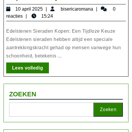
Edelsten
10
bisericaromana
10 april 2025
bisericaromana
0
Sieraden
april
reacties
15:24
Kopen:
2025
Een
Edelstenen Sieraden Kopen: Een Tijdloze Keuze
Tijdloze
Edelstenen sieraden hebben altijd een speciale
aantrekkingskracht gehad op mensen vanwege hun
Keuze
schoonheid, betekenis ...
Lees
Lees volledig
volledig
ZOEKEN
Zoeken