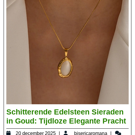
Schitterende Edelsteen Sieraden
Sc
in Goud: Tijdloze Elegante Pracht
Ed
20
bisericar
20 december 2025
bisericaromana