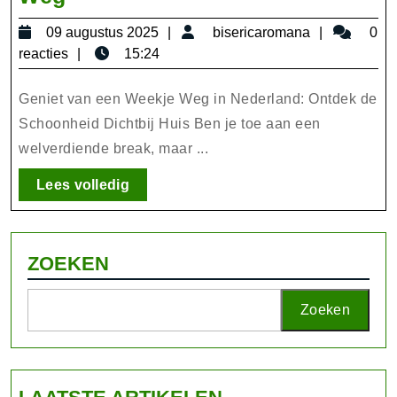
de
09
bisericar
09 augustus 2025
bisericaromana
0
Schoonheid
augustus
reacties
15:24
van
2025
Nederland
Geniet van een Weekje Weg in Nederland: Ontdek de
tijdens
Schoonheid Dichtbij Huis Ben je toe aan een
welverdiende break, maar ...
een
Weekje
Lees
Lees volledig
Weg
volledig
ZOEKEN
Zoeken