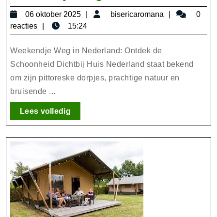
de
06
bisericarom
06 oktober 2025
bisericaromana
0
Schoo
oktober
reacties
15:24
van
2025
een
Weekendje Weg in Nederland: Ontdek de
Weeke
Schoonheid Dichtbij Huis Nederland staat bekend
om zijn pittoreske dorpjes, prachtige natuur en
Weg
bruisende ...
in
Neder
Lees
Lees volledig
volledig