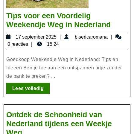
Tips voor een Voordelig
Tips
Weekendje Weg in Nederland
voor
17
biserica
17 september 2025
bisericaromana
een
september
0 reacties
15:24
Voorde
2025
Weeke
Goedkoop Weekendje Weg in Nederland: Tips en
Weg
Ideeën Ben je toe aan een ontspannen uitje zonder
de bank te breken? ...
in
Neder
Lees
Lees volledig
volledig
Ontdek de Schoonheid van
Nederland tijdens een Weekje
Ontdek
Weg