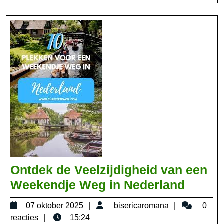
bestemmingen
volledig
Ontdek de Veelzijdigheid van een
Ontde
Weekendje Weg in Nederland
de
07
bisericarom
07 oktober 2025
bisericaromana
0
Veelzi
oktober
reacties
15:24