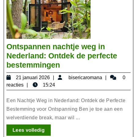
Ontspannen nachtje weg in
Nederland: Ontdek de perfecte
Ontspannen
bestemmingen
nachtje
21
bisericarom
21 januari 2026
bisericaromana
0
weg
januari
reacties
15:24
in
2026
Nederland:
Een Nachtje Weg in Nederland: Ontdek de Perfecte
Ontdek
Bestemming voor Ontspanning Ben je toe aan een
welverdiende break, maar wil ...
de
perfecte
Lees
Lees volledig