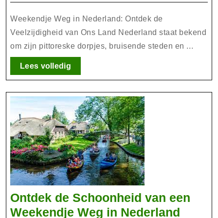
van
2025
een
Weekendje Weg in Nederland: Ontdek de
Weeke
Veelzijdigheid van Ons Land Nederland staat bekend
om zijn pittoreske dorpjes, bruisende steden en ...
Weg
in
Lees
Lees volledig
Neder
volledig
Ontdek de Schoonheid van een
Ontde
Weekendje Weg in Nederland