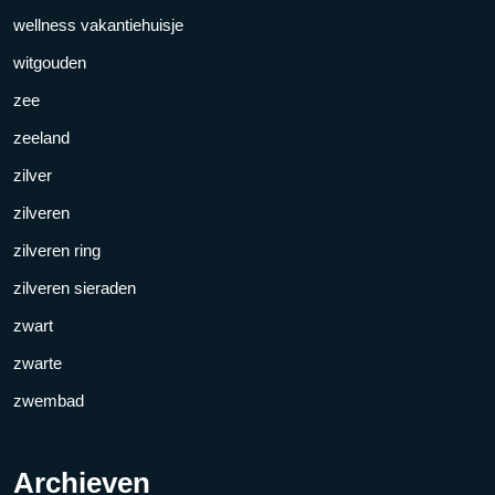
wellness vakantiehuisje
witgouden
zee
zeeland
zilver
zilveren
zilveren ring
zilveren sieraden
zwart
zwarte
zwembad
Archieven