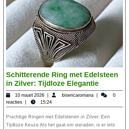
Schitterende Ring met Edelsteen
Schitter
in Zilver: Tijdloze Elegantie
Ring
10
bisericaroma
10 maart 2026
bisericaromana
0
met
maart
reacties
15:24
Edelstee
2026
in
Prachtige Ringen met Edelstenen in Zilver: Een
Zilver:
Tijdloze Keuze Als het gaat om sieraden, is er iets