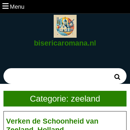
Ga
Menu
Menu
naar
de
inhoud
Ga
naar
bisericaromana.nl
de
inhoud
Zoek
naar:
Categorie:
zeeland
Verken de Schoonheid van
Verken
Zeeland, Holland