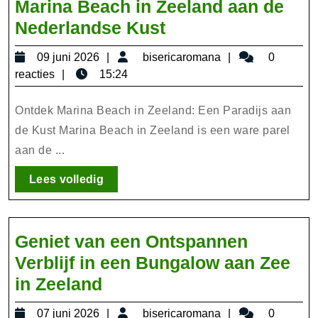
Marina Beach in Zeeland aan de
Ontdek
Nederlandse Kust
de
09
bisericaromana
09 juni 2026
bisericaromana
0
Schoonheid
juni
reacties
15:24
van
2026
Marina
Ontdek Marina Beach in Zeeland: Een Paradijs aan
Beach
de Kust Marina Beach in Zeeland is een ware parel
aan de ...
in
Zeeland
Lees
Lees volledig
aan
volledig
de
Nederlandse
Geniet van een Ontspannen
Kust
Verblijf in een Bungalow aan Zee
Geniet
in Zeeland
van
07
bisericaromana
07 juni 2026
bisericaromana
0