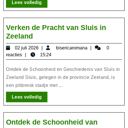
de
Lees
Lees volledig
Schoonheid
volledig
van
deze
Verken de Pracht van Sluis in
Regio!
Verken
Zeeland
de
02
bisericaromana
02 juli 2026
bisericaromana
0
Pracht
juli
reacties
15:24
van
2026
Sluis
Ontdek de Schoonheid en Geschiedenis van Sluis in
in
Zeeland Sluis, gelegen in de provincie Zeeland, is
een pittoresk stadje met ...
Zeeland
Lees
Lees volledig
volledig
Ontdek de Schoonheid van