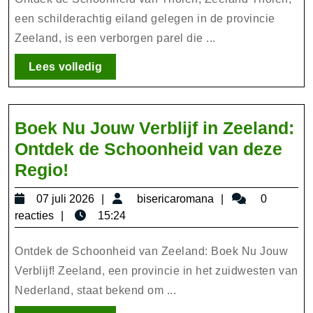
Tholen
in
een schilderachtig eiland gelegen in de provincie
Zeeland, is een verborgen parel die ...
Zeeland
Lees
Lees volledig
volledig
Boek Nu Jouw Verblijf in Zeeland:
Ontdek de Schoonheid van deze
Boek
Regio!
Nu
07
bisericaromana
07 juli 2026
bisericaromana
0
Jouw
juli
reacties
15:24
Verblijf
2026
in
Ontdek de Schoonheid van Zeeland: Boek Nu Jouw
Zeeland:
Verblijf! Zeeland, een provincie in het zuidwesten van
Nederland, staat bekend om ...
Ontdek