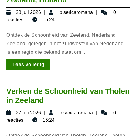
de
28
bisericaromana
28 juli 2026
bisericaromana
0
Schoonheid
juli
reacties
15:24
van
2026
Zeeland,
Ontdek de Schoonheid van Zeeland, Nederland
Holland
Zeeland, gelegen in het zuidwesten van Nederland,
is een regio die bekend staat om ...
Lees
Lees volledig
volledig
Verken de Schoonheid van Tholen
Verken
in Zeeland
de
27
bisericaromana
27 juli 2026
bisericaromana
0
Schoonheid
juli
reacties
15:24
van
2026
Ontdek de Schoonheid van Tholen, Zeeland Tholen,