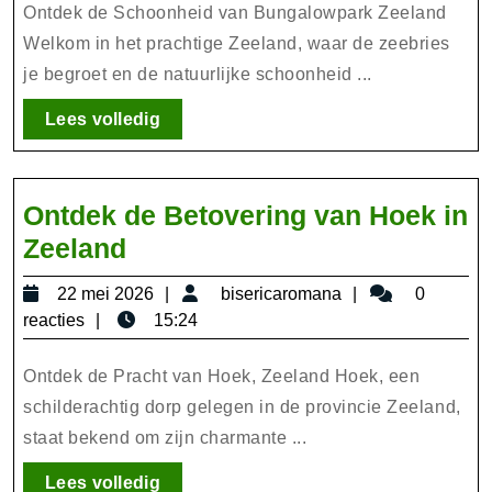
Zeeland:
Ontdek de Schoonheid van Bungalowpark Zeeland
Een
Welkom in het prachtige Zeeland, waar de zeebries
je begroet en de natuurlijke schoonheid ...
Oase
van
Lees
Lees volledig
Rust
volledig
en
Natuurlijke
Ontdek de Betovering van Hoek in
Schoonheid
Ontdek
Zeeland
de
22
bisericaromana
22 mei 2026
bisericaromana
0
Betovering
mei
reacties
15:24
van
2026
Hoek
Ontdek de Pracht van Hoek, Zeeland Hoek, een
in
schilderachtig dorp gelegen in de provincie Zeeland,
staat bekend om zijn charmante ...
Zeeland
Lees
Lees volledig