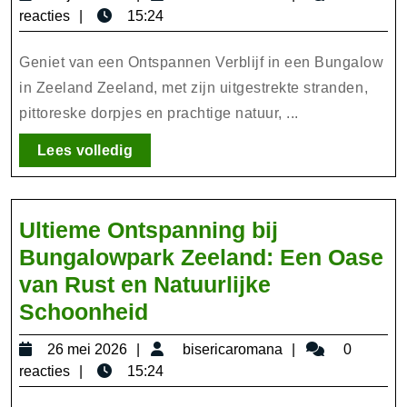
een
juni
reacties
15:24
Ontspannen
2026
Verblijf
Geniet van een Ontspannen Verblijf in een Bungalow
in
in Zeeland Zeeland, met zijn uitgestrekte stranden,
pittoreske dorpjes en prachtige natuur, ...
een
Bungalow
Lees
Lees volledig
aan
volledig
Zee
in
Ultieme Ontspanning bij
Zeeland
Bungalowpark Zeeland: Een Oase
van Rust en Natuurlijke
Ultieme
Schoonheid
Ontspanning
26
bisericaromana
26 mei 2026
bisericaromana
0
bij
mei
reacties
15:24
Bungalowpark
2026