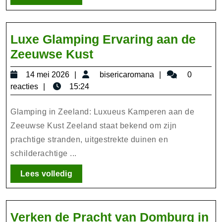
volledig
Luxe Glamping Ervaring aan de
Luxe
Zeeuwse Kust
Glamping
14
bisericaromana
14 mei 2026
bisericaromana
0
Ervaring
mei
reacties
15:24
aan
2026
de
Glamping in Zeeland: Luxueus Kamperen aan de
Zeeuwse
Zeeuwse Kust Zeeland staat bekend om zijn
prachtige stranden, uitgestrekte duinen en
Kust
schilderachtige ...
Lees
Lees volledig
volledig
Verken de Pracht van Domburg in