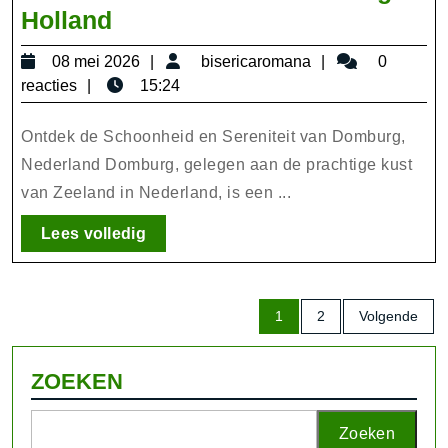
Verken
Holland
de
08
bisericaromana
08 mei 2026
bisericaromana
0
Pracht
mei
reacties
15:24
van
2026
Domburg
Ontdek de Schoonheid en Sereniteit van Domburg,
in
Nederland Domburg, gelegen aan de prachtige kust
van Zeeland in Nederland, is een ...
Holland
Lees
Lees volledig
volledig
Berichten
1
2
Volgende
paginering
ZOEKEN
Zoeken