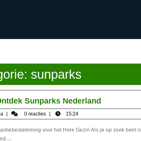
gorie:
sunparks
Ontspann
Ontdek Sunparks Nederland
in
bisericaromana
na
0 reacties
15:24
de
Natuur:
ntiebestemming voor het Hele Gezin Als je op zoek bent n
Ontdek
d ...