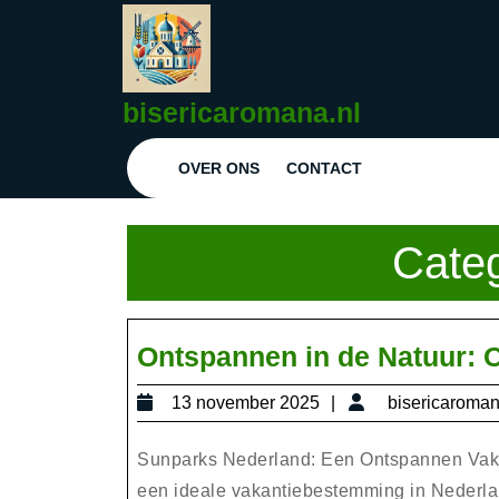
Ga
naar
de
inhoud
bisericaromana.nl
Ga
naar
OVER ONS
CONTACT
de
inhoud
Cate
Ontspannen in de Natuur: 
13
13 november 2025
bisericaroma
november
2025
Sunparks Nederland: Een Ontspannen Vaka
een ideale vakantiebestemming in Nederlan