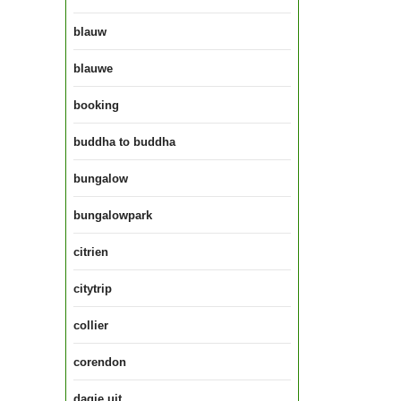
blauw
blauwe
booking
buddha to buddha
bungalow
bungalowpark
citrien
citytrip
collier
corendon
dagje uit