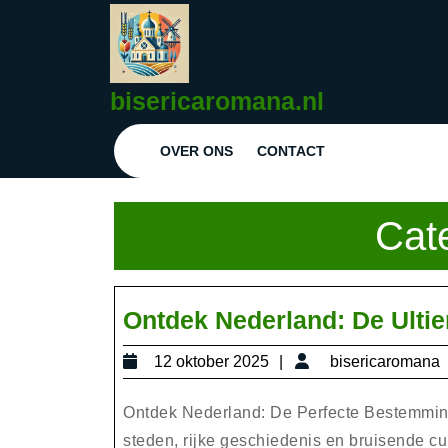
Ga
naar
de
inhoud
bisericaromana.nl
Ga
naar
OVER ONS
CONTACT
de
inhoud
Cat
Ontdek Nederland: De Ulti
12
12 oktober 2025
bisericaromana
oktober
2025
Ontdek Nederland: De Perfecte Bestemming 
steden, rijke geschiedenis en bruisende cult