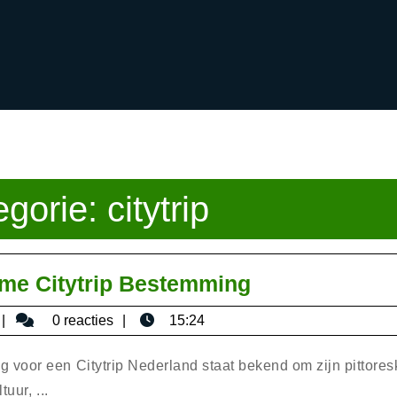
egorie:
citytrip
Ontdek
eme Citytrip Bestemming
Nederland:
bisericaromana
0 reacties
15:24
De
Ultieme
voor een Citytrip Nederland staat bekend om zijn pittores
Citytrip
uur, ...