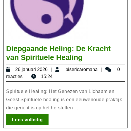
Diepgaande Heling: De Kracht
Diepgaande
van Spirituele Healing
Heling:
26
bisericarom
26 januari 2026
bisericaromana
0
De
januari
reacties
15:24
Kracht
2026
van
Spirituele Healing: Het Genezen van Lichaam en
Spirituele
Geest Spirituele healing is een eeuwenoude praktijk
die gericht is op het herstellen ...
Healing
Lees
Lees volledig
volledig