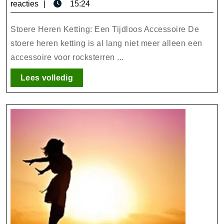
Ketting:
juni
reacties
15:24
Een
2026
Tijdloos
Stoere Heren Ketting: Een Tijdloos Accessoire De
Accessoire
stoere heren ketting is al lang niet meer alleen een
accessoire voor rocksterren ...
voor
de
Lees
Lees volledig
Moderne
volledig
Man