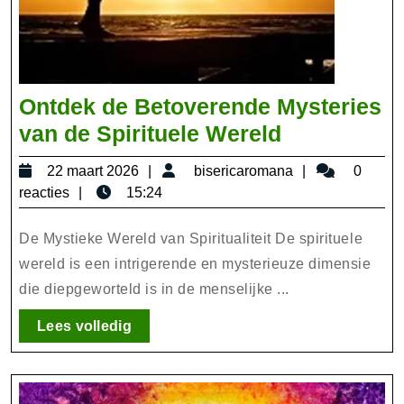
Ontdek de Betoverende Mysteries
Ontdek
van de Spirituele Wereld
de
22
bisericaroma
22 maart 2026
bisericaromana
0
Betoveren
maart
reacties
15:24
Mysteries
2026
van
De Mystieke Wereld van Spiritualiteit De spirituele
de
wereld is een intrigerende en mysterieuze dimensie
die diepgeworteld is in de menselijke ...
Spirituele
Wereld
Lees
Lees volledig
volledig