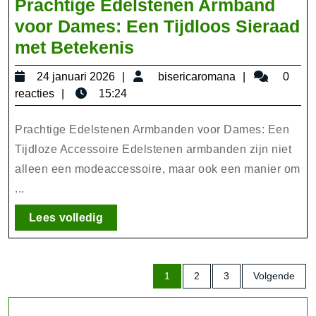
Prachtige Edelstenen Armband
voor Dames: Een Tijdloos Sieraad
Prachtige
met Betekenis
Edelstenen
24
bisericarom
24 januari 2026
bisericaromana
0
Armband
januari
reacties
15:24
voor
2026
Dames:
Prachtige Edelstenen Armbanden voor Dames: Een
Een
Tijdloze Accessoire Edelstenen armbanden zijn niet
alleen een modeaccessoire, maar ook een manier om
Tijdloos
...
Sieraad
met
Lees
Lees volledig
Betekenis
volledig
Berichten
1
2
3
Volgende
paginering