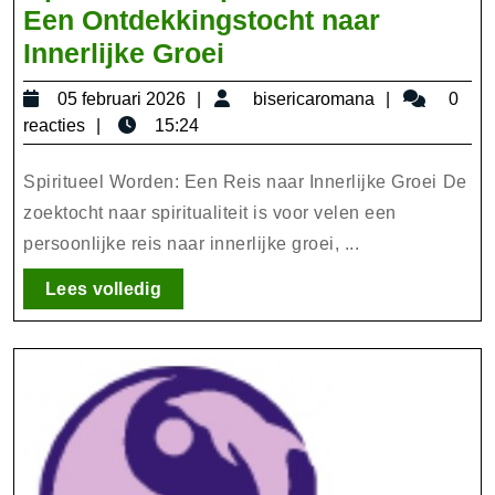
Een Ontdekkingstocht naar
Op
Innerlijke Groei
Reis
05
bisericarom
05 februari 2026
bisericaromana
0
naar
februari
reacties
15:24
Spiritueel
2026
Worden:
Spiritueel Worden: Een Reis naar Innerlijke Groei De
Een
zoektocht naar spiritualiteit is voor velen een
persoonlijke reis naar innerlijke groei, ...
Ontdekkingstocht
naar
Lees
Lees volledig
Innerlijke
volledig
Groei