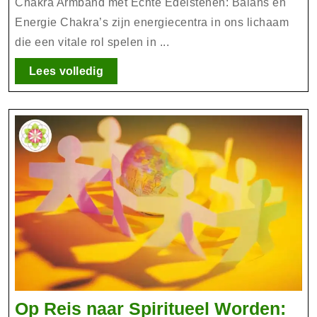
Edelstenen:
Chakra Armband met Echte Edelstenen: Balans en
Harmonie
Energie Chakra’s zijn energiecentra in ons lichaam
die een vitale rol spelen in ...
en
Energiebalans
Lees
Lees volledig
volledig
Op Reis naar Spiritueel Worden: