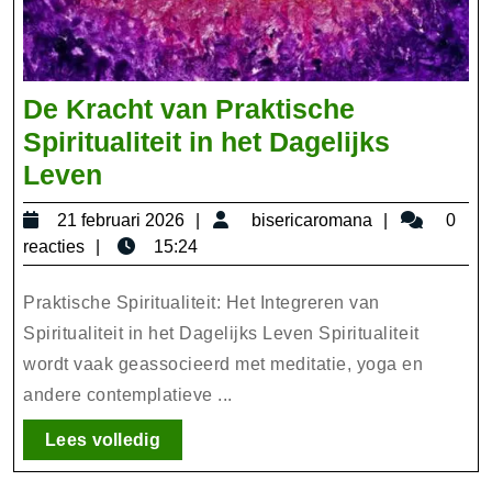
De Kracht van Praktische
Spiritualiteit in het Dagelijks
De
Leven
Kracht
21
bisericarom
21 februari 2026
bisericaromana
0
van
februari
reacties
15:24
Praktische
2026
Spiritualiteit
Praktische Spiritualiteit: Het Integreren van
in
Spiritualiteit in het Dagelijks Leven Spiritualiteit
wordt vaak geassocieerd met meditatie, yoga en
het
andere contemplatieve ...
Dagelijks
Leven
Lees
Lees volledig
volledig