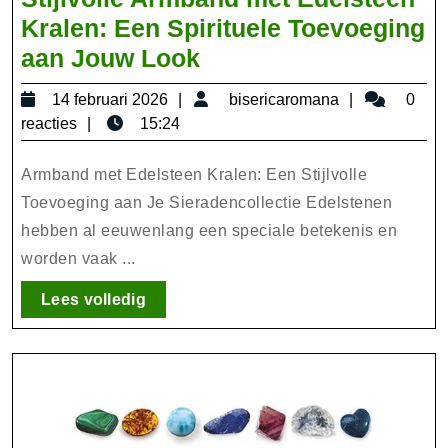
Kralen: Een Spirituele Toevoeging
Stijlvolle
aan Jouw Look
Armband
14
bisericarom
14 februari 2026
bisericaromana
0
met
februari
reacties
15:24
Edelsteen
2026
Kralen:
Armband met Edelsteen Kralen: Een Stijlvolle
Een
Toevoeging aan Je Sieradencollectie Edelstenen
hebben al eeuwenlang een speciale betekenis en
Spirituele
worden vaak ...
Toevoeging
aan
Lees
Lees volledig
Jouw
volledig
Look