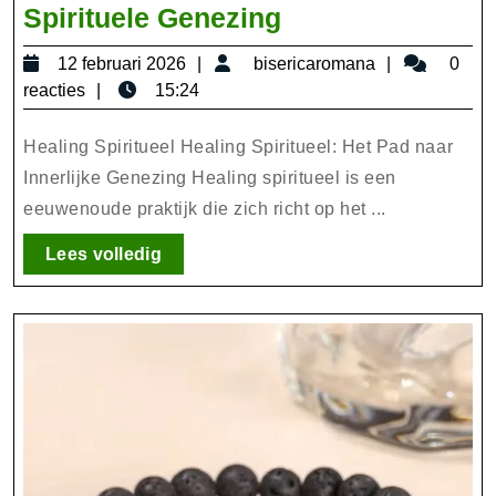
Diepgaande
Spirituele Genezing
Heling:
12
bisericarom
12 februari 2026
bisericaromana
0
Het
februari
reacties
15:24
Pad
2026
van
Healing Spiritueel Healing Spiritueel: Het Pad naar
Spirituele
Innerlijke Genezing Healing spiritueel is een
eeuwenoude praktijk die zich richt op het ...
Genezing
Lees
Lees volledig
volledig