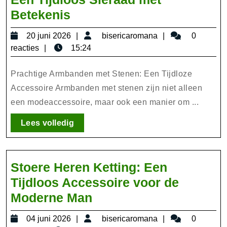
Prachtige
Betekenis
Armband
20
bisericaromana
20 juni 2026
bisericaromana
0
met
juni
reacties
15:24
Steen:
2026
Een
Prachtige Armbanden met Stenen: Een Tijdloze
Tijdloos
Accessoire Armbanden met stenen zijn niet alleen
een modeaccessoire, maar ook een manier om ...
Sieraad
met
Lees
Lees volledig
Betekenis
volledig
Stoere Heren Ketting: Een
Tijdloos Accessoire voor de
Stoere
Moderne Man
Heren
04
bisericaromana
04 juni 2026
bisericaromana
0