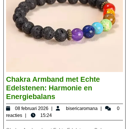
Chakra Armband met Echte
Edelstenen: Harmonie en
Chakra
Energiebalans
Armband
08
bisericarom
08 februari 2026
bisericaromana
0
met
februari
reacties
15:24
Echte
2026