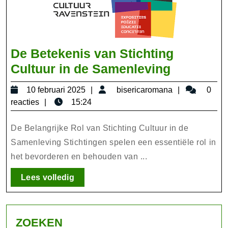
De Betekenis van Stichting
De
Cultuur in de Samenleving
Betekeni
10
bisericarom
10 februari 2025
bisericaromana
0
van
februari
reacties
15:24
Stichting
2025
Cultuur
De Belangrijke Rol van Stichting Cultuur in de
in
Samenleving Stichtingen spelen een essentiële rol in
het bevorderen en behouden van ...
de
Samenlev
Lees
Lees volledig
volledig
ZOEKEN