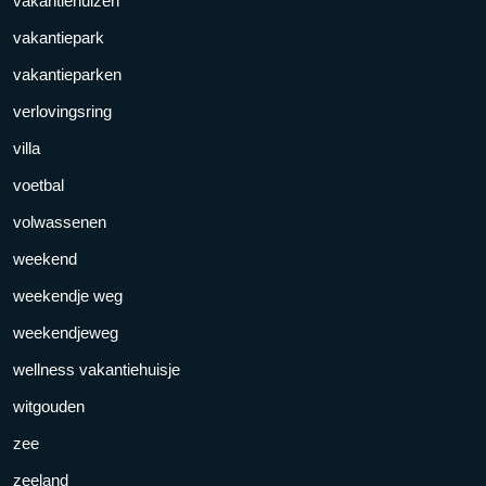
vakantiehuizen
vakantiepark
vakantieparken
verlovingsring
villa
voetbal
volwassenen
weekend
weekendje weg
weekendjeweg
wellness vakantiehuisje
witgouden
zee
zeeland