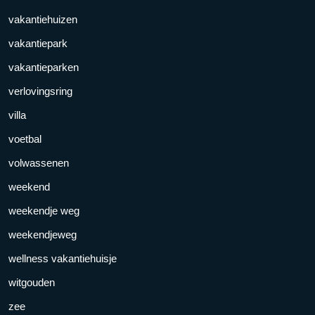
vakantiehuizen
vakantiepark
vakantieparken
verlovingsring
villa
voetbal
volwassenen
weekend
weekendje weg
weekendjeweg
wellness vakantiehuisje
witgouden
zee