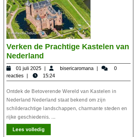
Verken de Prachtige Kastelen van
Verken
Nederland
de
01
bisericaromana
01 juli 2025
bisericaromana
0
Prachtige
juli
reacties
15:24
Kastelen
2025
van
Ontdek de Betoverende Wereld van Kastelen in
Nederland
Nederland Nederland staat bekend om zijn
schilderachtige landschappen, charmante steden en
rijke geschiedenis. ...
Lees
Lees volledig
volledig