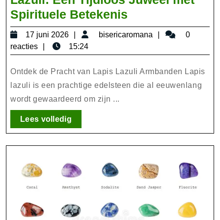
Prachtige
Spirituele Betekenis
Armband
17
bisericaromana
17 juni 2026
bisericaromana
0
van
juni
reacties
15:24
Lapis
2026
Lazuli:
Ontdek de Pracht van Lapis Lazuli Armbanden Lapis
Een
lazuli is een prachtige edelsteen die al eeuwenlang
wordt gewaardeerd om zijn ...
Tijdloos
Juweel
Lees
Lees volledig
met
volledig
Spirituele
Betekenis