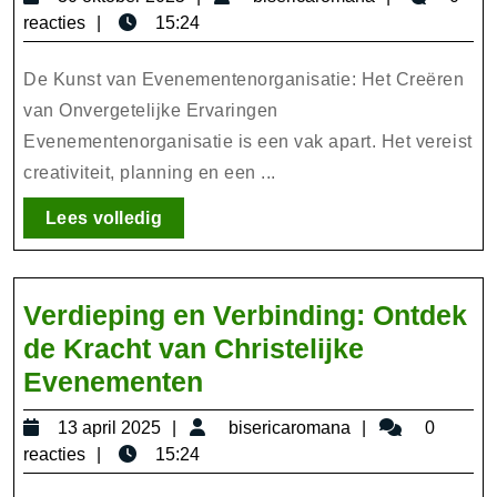
De
oktober
reacties
15:24
Kunst
2025
van
De Kunst van Evenementenorganisatie: Het Creëren
het
van Onvergetelijke Ervaringen
Evenementenorganisatie is een vak apart. Het vereist
Creëren
creativiteit, planning en een ...
van
Onvergete
Lees
Lees volledig
Ervaringe
volledig
Verdieping en Verbinding: Ontdek
de Kracht van Christelijke
Verdieping
Evenementen
en
13
bisericaromana
13 april 2025
bisericaromana
0
Verbinding:
april
reacties
15:24
Ontdek
2025