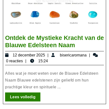
Ontdek de Mystieke Kracht van de
Ontdek
Blauwe Edelsteen Naam
de
12
bisericar
12 december 2025
bisericaromana
Mystieke
december
0 reacties
15:24
Kracht
2025
van
Alles wat je moet weten over de Blauwe Edelsteen
de
Naam Blauwe edelstenen zijn geliefd om hun
prachtige kleur en spirituele ...
Blauwe
Edelsteen
Lees
Lees volledig
Naam
volledig