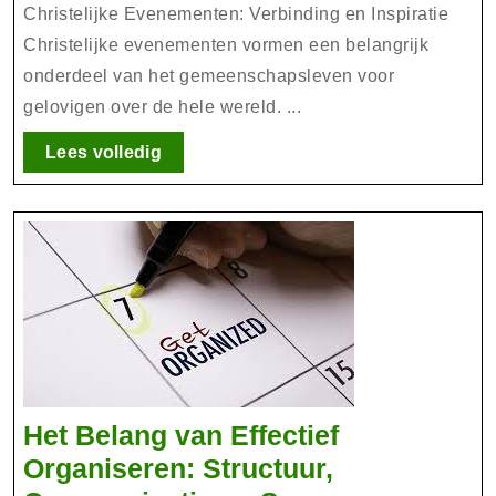
de
Christelijke Evenementen: Verbinding en Inspiratie
Kracht
Christelijke evenementen vormen een belangrijk
onderdeel van het gemeenschapsleven voor
van
gelovigen over de hele wereld. ...
Christelijke
Evenementen
Lees
Lees volledig
volledig
Het Belang van Effectief
Organiseren: Structuur,