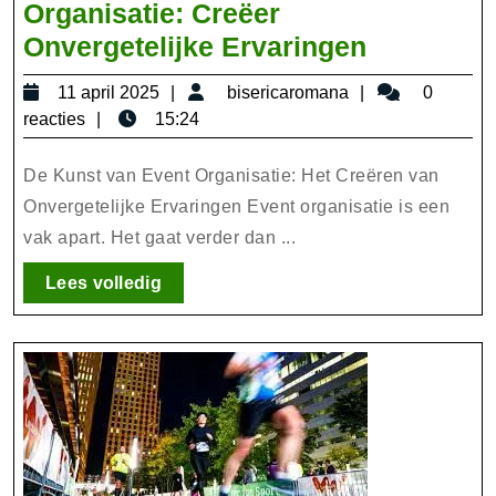
Organisatie: Creëer
De
Onvergetelijke Ervaringen
Kunst
11
bisericaromana
11 april 2025
bisericaromana
0
van
april
reacties
15:24
Succesvo
2025
Event
De Kunst van Event Organisatie: Het Creëren van
Organisat
Onvergetelijke Ervaringen Event organisatie is een
vak apart. Het gaat verder dan ...
Creëer
Onvergete
Lees
Lees volledig
Ervaringe
volledig