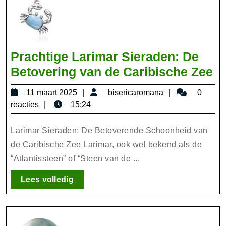
Prachtige Larimar Sieraden: De
Pr
Betovering van de Caribische Zee
La
11
bisericaroman
11 maart 2025
bisericaromana
0
Si
maart
reacties
15:24
D
2025
Be
Larimar Sieraden: De Betoverende Schoonheid van
v
de Caribische Zee Larimar, ook wel bekend als de
“Atlantissteen” of “Steen van de ...
d
Ca
Lees
Lees volledig
Z
volledig