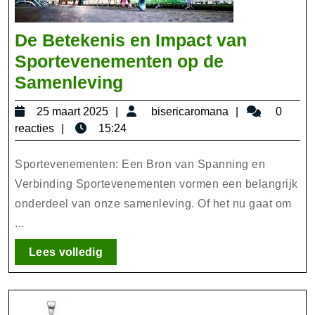
De Betekenis en Impact van
Sportevenementen op de
De
Samenleving
Betekenis
25
bisericaroma
25 maart 2025
bisericaromana
0
en
maart
reacties
15:24
Impact
2025
van
Sportevenementen: Een Bron van Spanning en
Sportevenementen
Verbinding Sportevenementen vormen een belangrijk
onderdeel van onze samenleving. Of het nu gaat om
op
...
de
Samenleving
Lees
Lees volledig
volledig