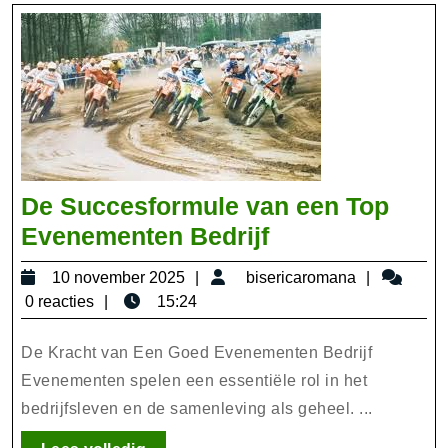
De Succesformule van een Top
De
Evenementen Bedrijf
Succesformule
10
bisericar
10 november 2025
bisericaromana
van
november
0 reacties
15:24
een
2025
Top
De Kracht van Een Goed Evenementen Bedrijf
Evenementen
Evenementen spelen een essentiële rol in het
bedrijfsleven en de samenleving als geheel. ...
Bedrijf