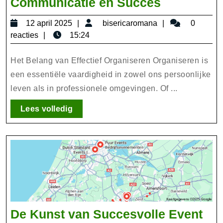
Het
Communicatie en Succes
Belang
12
bisericaromana
12 april 2025
bisericaromana
0
van
april
reacties
15:24
Effectief
2025
Organiser
Het Belang van Effectief Organiseren Organiseren is
Structuur,
een essentiële vaardigheid in zowel ons persoonlijke
leven als in professionele omgevingen. Of ...
Communic
en
Lees
Lees volledig
Succes
volledig
De Kunst van Succesvolle Event