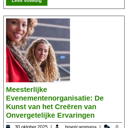
Lees
Lees volledig
volledig
Meesterlijke
Evenementenorganisatie: De
Kunst van het Creëren van
Meesterli
Onvergetelijke Ervaringen
Evenemen
30
bisericarom
30 oktober 2025
bisericaromana
0