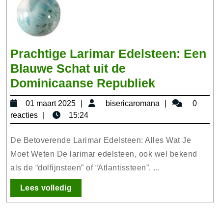
Prachtige Larimar Edelsteen: Een
Blauwe Schat uit de
Prachtige
Dominicaanse Republiek
Larimar
01
bisericaroma
01 maart 2025
bisericaromana
0
Edelsteen:
maart
reacties
15:24
Een
2025
Blauwe
De Betoverende Larimar Edelsteen: Alles Wat Je
Schat
Moet Weten De larimar edelsteen, ook wel bekend
als de “dolfijnsteen” of “Atlantissteen”, ...
uit
de
Lees
Lees volledig
Dominicaa
volledig
Republiek