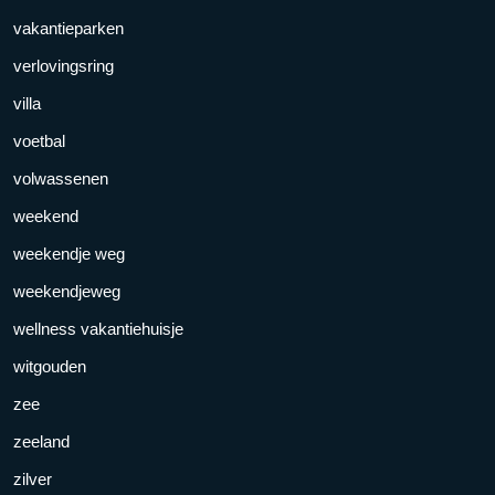
vakantieparken
verlovingsring
villa
voetbal
volwassenen
weekend
weekendje weg
weekendjeweg
wellness vakantiehuisje
witgouden
zee
zeeland
zilver