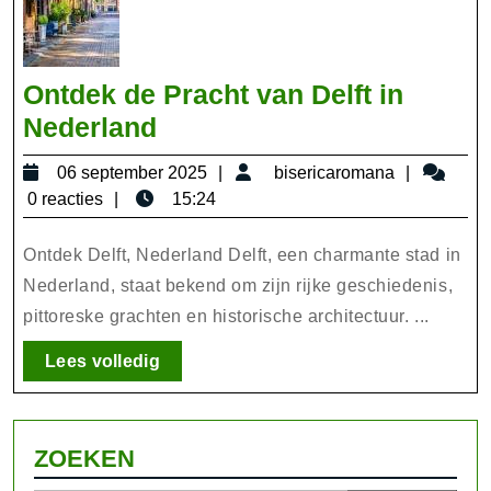
Ontdek de Pracht van Delft in
Ontdek
Nederland
de
06
biserica
06 september 2025
bisericaromana
Pracht
september
0 reacties
15:24
van
2025
Delft
Ontdek Delft, Nederland Delft, een charmante stad in
in
Nederland, staat bekend om zijn rijke geschiedenis,
pittoreske grachten en historische architectuur. ...
Nederland
Lees
Lees volledig
volledig
ZOEKEN