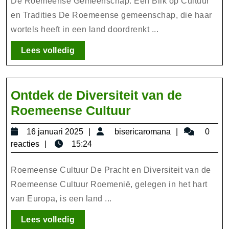
in
De Roemeense Gemeenschap: Een Blik op Cultuur
Nederlan
en Tradities De Roemeense gemeenschap, die haar
wortels heeft in een land doordrenkt ...
Een
Blik
Lees
Lees volledig
op
volledig
Cultuur
en
Ontdek de Diversiteit van de
Tradities
Ontdek
Roemeense Cultuur
de
16
bisericarom
16 januari 2025
bisericaromana
0
Diversiteit
januari
reacties
15:24
van
2025
de
Roemeense Cultuur De Pracht en Diversiteit van de
Roemeense
Roemeense Cultuur Roemenië, gelegen in het hart
van Europa, is een land ...
Cultuur
Lees
Lees volledig