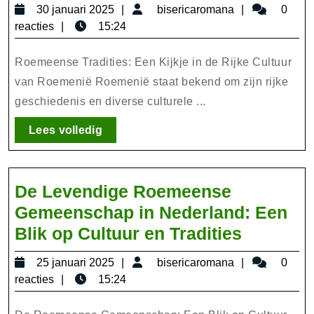
de
30
bisericarom
30 januari 2025
bisericaromana
0
Betoverende
januari
reacties
15:24
Roemeense
2025
Tradities:
Roemeense Tradities: Een Kijkje in de Rijke Cultuur
Een
van Roemenië Roemenië staat bekend om zijn rijke
geschiedenis en diverse culturele ...
Duik
in
Lees
Lees volledig
de
volledig
Culturele
Schatten
De Levendige Roemeense
van
Gemeenschap in Nederland: Een
Roemenië
De
Blik op Cultuur en Tradities
Levendi
25
bisericarom
25 januari 2025
bisericaromana
0
Roemee
januari
reacties
15:24
Gemeen
2025