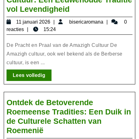
De
vol Levendigheid
Pracht
11
bisericarom
11 januari 2026
bisericaromana
0
van
januari
reacties
15:24
de
2026
Amazigh
De Pracht en Praal van de Amazigh Cultuur De
Cultuur:
Amazigh cultuur, ook wel bekend als de Berberse
cultuur, is een ...
Een
Eeuwenoude
Lees
Lees volledig
Traditie
volledig
vol
Levendigheid
Ontdek de Betoverende
Roemeense Tradities: Een Duik in
de Culturele Schatten van
Ontdek
Roemenië