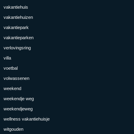
vakantiehuis
vakantiehuizen
vakantiepark
vakantieparken
verlovingsring
villa
voetbal
volwassenen
weekend
weekendje weg
weekendjeweg
wellness vakantiehuisje
witgouden