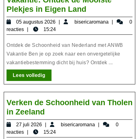
Verken
Plekjes in Eigen Land
Nederland
05
bisericar
05 augustus 2026
bisericaromana
0
met
augustus
reacties
15:24
ANWB
2026
Vakantie:
Ontdek de Schoonheid van Nederland met ANWB
Ontdek
Vakantie Ben je op zoek naar een onvergetelijke
vakantiebestemming dicht bij huis? Ontdek ...
de
Mooiste
Lees
Lees volledig
Plekjes
volledig
in
Eigen
Verken de Schoonheid van Tholen
Land
Verken
in Zeeland
de
27
bisericaromana
27 juli 2026
bisericaromana
0
Schoonheid
juli
reacties
15:24