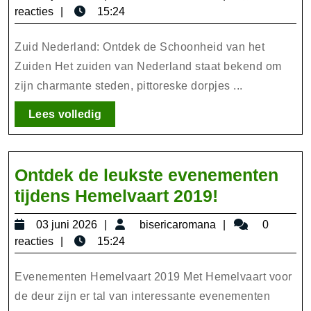
Pracht
juni
reacties
15:24
van
2026
Zuid-
Zuid Nederland: Ontdek de Schoonheid van het
Nederland:
Zuiden Het zuiden van Nederland staat bekend om
zijn charmante steden, pittoreske dorpjes ...
Ontdek
de
Lees
Lees volledig
Schatten
volledig
van
het
Ontdek de leukste evenementen
Zuiden
Ontdek
tijdens Hemelvaart 2019!
de
03
bisericaromana
03 juni 2026
bisericaromana
0
leukste
juni
reacties
15:24
evenement
2026
tijdens
Evenementen Hemelvaart 2019 Met Hemelvaart voor
Hemelvaart
de deur zijn er tal van interessante evenementen