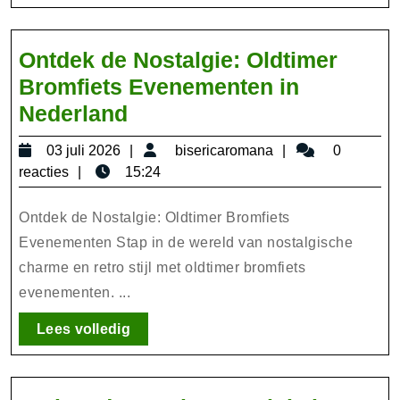
Schoonheid
volledig
van
deze
Ontdek de Nostalgie: Oldtimer
Regio!
Bromfiets Evenementen in
Ontdek
Nederland
de
03
bisericaromana
03 juli 2026
bisericaromana
0
Nostalgie:
juli
reacties
15:24
Oldtimer
2026
Bromfiets
Ontdek de Nostalgie: Oldtimer Bromfiets
Evenementen
Evenementen Stap in de wereld van nostalgische
charme en retro stijl met oldtimer bromfiets
in
evenementen. ...
Nederland
Lees
Lees volledig
volledig