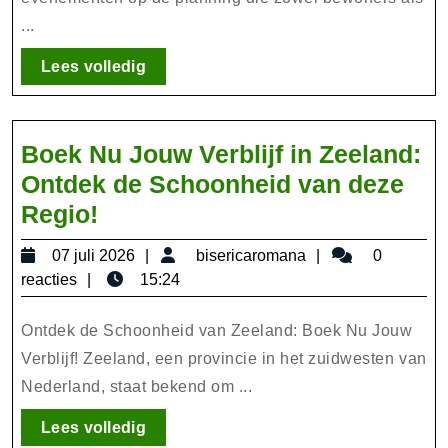
...
Lees
Lees volledig
volledig
Boek Nu Jouw Verblijf in Zeeland:
Ontdek de Schoonheid van deze
Boek
Regio!
Nu
07
bisericaromana
07 juli 2026
bisericaromana
0
Jouw
juli
reacties
15:24
Verblijf
2026
in
Ontdek de Schoonheid van Zeeland: Boek Nu Jouw
Zeeland:
Verblijf! Zeeland, een provincie in het zuidwesten van
Nederland, staat bekend om ...
Ontdek
de
Lees
Lees volledig