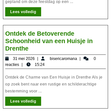
gepland om deze feestdag op een ...
2019!
Lees
Lees volledig
volledig
Ontdek de Betoverende
Schoonheid van een Huisje in
Ontdek
Drenthe
de
31
bisericaromana
31 mei 2026
bisericaromana
0
Betoverende
mei
reacties
15:24
Schoonheid
2026
van
Ontdek de Charme van Een Huisje in Drenthe Als je
een
op zoek bent naar een rustige en schilderachtige
bestemming voor ...
Huisje
in
Lees
Lees volledig
Drenthe
volledig