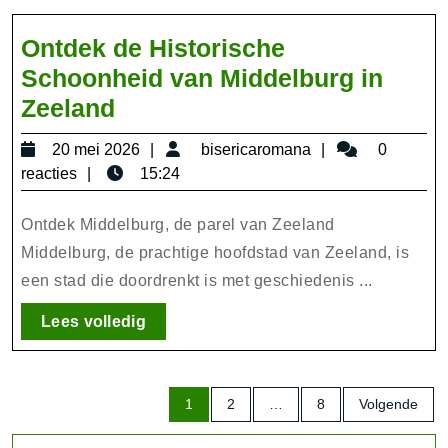
Ontdek de Historische
Schoonheid van Middelburg in
Ontdek
Zeeland
de
20
bisericaromana
20 mei 2026
bisericaromana
0
Historische
mei
reacties
15:24
Schoonheid
2026
van
Ontdek Middelburg, de parel van Zeeland
Middelburg
Middelburg, de prachtige hoofdstad van Zeeland, is
een stad die doordrenkt is met geschiedenis ...
in
Zeeland
Lees
Lees volledig
volledig
Berichten
1
2
…
8
Volgende
paginering