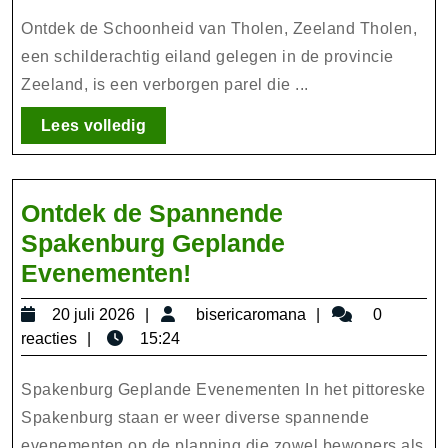
van
2026
Tholen
Ontdek de Schoonheid van Tholen, Zeeland Tholen,
in
een schilderachtig eiland gelegen in de provincie
Zeeland, is een verborgen parel die ...
Zeeland
Lees
Lees volledig
volledig
Ontdek de Spannende
Spakenburg Geplande
Ontdek
Evenementen!
de
20
bisericaromana
20 juli 2026
bisericaromana
0
Spannende
juli
reacties
15:24
Spakenburg
2026
Geplande
Spakenburg Geplande Evenementen In het pittoreske
Evenementen!
Spakenburg staan er weer diverse spannende
evenementen op de planning die zowel bewoners als