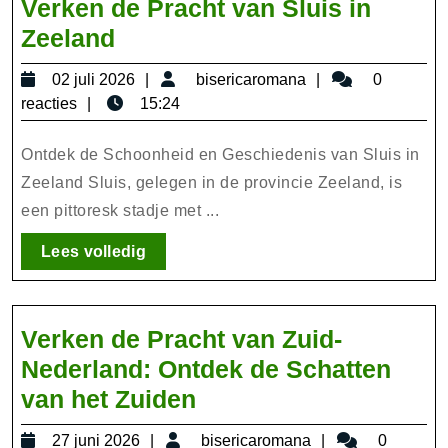
Verken de Pracht van Sluis in
Verken
Zeeland
de
02
bisericaromana
02 juli 2026
bisericaromana
0
Pracht
juli
reacties
15:24
van
2026
Sluis
Ontdek de Schoonheid en Geschiedenis van Sluis in
in
Zeeland Sluis, gelegen in de provincie Zeeland, is
een pittoresk stadje met ...
Zeeland
Lees
Lees volledig
volledig
Verken de Pracht van Zuid-
Nederland: Ontdek de Schatten
Verken
van het Zuiden
de
27
bisericaromana
27 juni 2026
bisericaromana
0