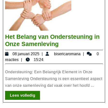
Het Belang van Ondersteuning in
Het
Onze Samenleving
Belang
08
bisericarom
08 januari 2025
bisericaromana
0
van
januari
reacties
15:24
Ondersteuning
2025
in
Ondersteuning: Een Belangrijk Element in Onze
Onze
Samenleving Ondersteuning is een essentieel aspect
van onze samenleving dat vaak over het hoofd ...
Samenleving
Lees
Lees volledig
volledig