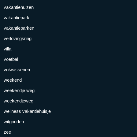
vakantiehuizen
vakantiepark
vakantieparken
verlovingsring
villa
voetbal
volwassenen
weekend
weekendje weg
weekendjeweg
wellness vakantiehuisje
witgouden
zee