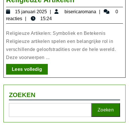
Betekenis
15
bisericarom
15 januari 2025
bisericaromana
0
en
januari
reacties
15:24
Symboliek
2025
van
Religieuze Artikelen: Symboliek en Betekenis
Religieuze
Religieuze artikelen spelen een belangrijke rol in
verschillende geloofstradities over de hele wereld.
Artikelen
Deze voorwerpen ...
Lees
Lees volledig
volledig
ZOEKEN
Zoeken