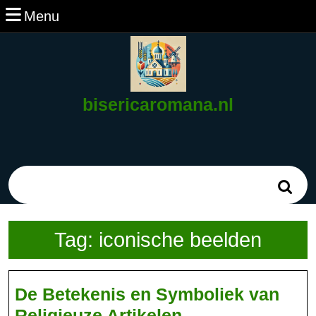
Ga
Menu
Menu
naar
de
inhoud
Ga
naar
bisericaromana.nl
de
inhoud
Zoek
naar:
Tag:
iconische beelden
De Betekenis en Symboliek van
De
Religieuze Artikelen