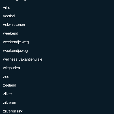
villa
voetbal
volwassenen
weekend
weekendje weg
weekendjeweg
wellness vakantiehuisje
witgouden
zee
zeeland
zilver
zilveren
zilveren ring