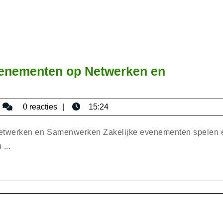
venementen op Netwerken en
bisericaromana
0 reacties
15:24
Netwerken en Samenwerken Zakelijke evenementen spelen 
n
 ...
n