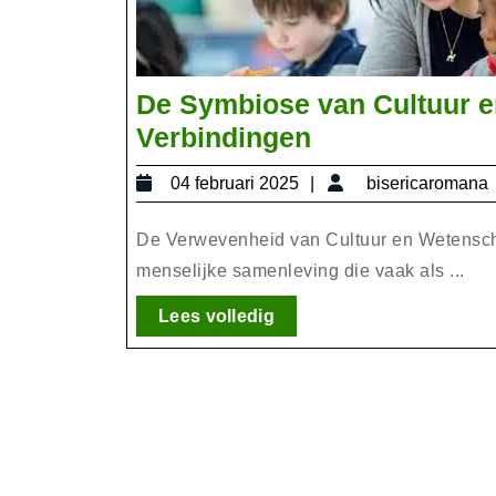
De Symbiose van Cultuur 
De
Verbindingen
Symbiose
04
04 februari 2025
bisericaromana
van
februari
Cultuur
2025
De Verwevenheid van Cultuur en Wetenscha
en
menselijke samenleving die vaak als ...
Wetenschap:
Lees
Lees volledig
Een
volledig
Verkenning
van
Verbindingen