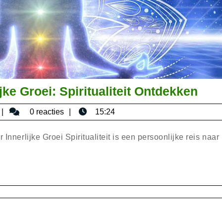
Ont
jke Groei: Spiritualiteit Ontdekken
de
bisericaromana
0 reacties
15:24
Rei
naa
 Innerlijke Groei Spiritualiteit is een persoonlijke reis naar
Inne
Groe
Spir
Ont