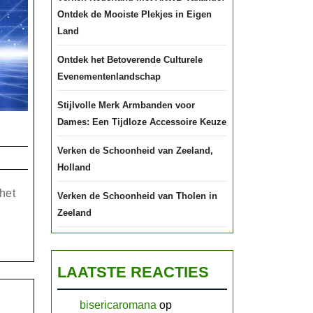
Ontdek de Mooiste Plekjes in Eigen
Land
Ontdek het Betoverende Culturele
Evenementenlandschap
Stijlvolle Merk Armbanden voor
Dames: Een Tijdloze Accessoire Keuze
dek
Verken de Schoonheid van Zeeland,
s
Holland
r
 het
Verken de Schoonheid van Tholen in
rlijke
Zeeland
i:
itualiteit
LAATSTE REACTIES
dekken
bisericaromana
op