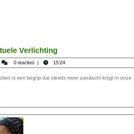
Diepgaande
uele Verlichting
Reis
bisericaromana
0 reacties
15:24
naar
Spirituele
liteit is een begrip dat steeds meer aandacht krijgt in onze
Verlichting