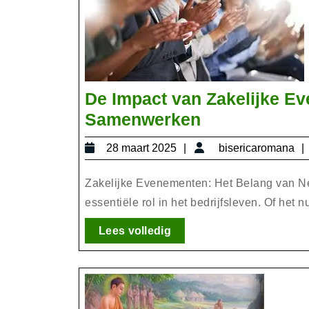
De Impact van Zakelijke E
De
Samenwerken
Impact
28
28 maart 2025
bisericaromana
van
maart
Zakelijke
2025
Zakelijke Evenementen: Het Belang van 
Evenemente
essentiële rol in het bedrijfsleven. Of het nu
op
Lees
Lees volledig
Netwerken
volledig
en
Samenwerke