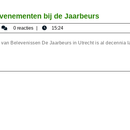
Ontdek
Evenementen bij de Jaarbeurs
de
bisericaromana
0 reacties
15:24
Diversite
van
van Belevenissen De Jaarbeurs in Utrecht is al decennia 
Eveneme
bij
de
Jaarbeur