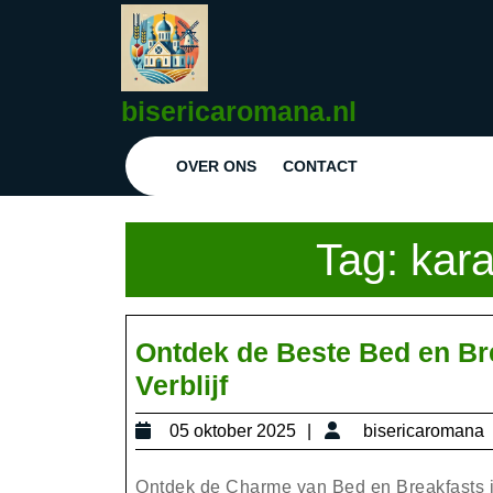
Ga
naar
de
inhoud
bisericaromana.nl
Ga
naar
OVER ONS
CONTACT
de
inhoud
Tag:
kara
Ontdek de Beste Bed en Br
Ontdek
Verblijf
de
05
05 oktober 2025
bisericaromana
Beste
oktober
Bed
2025
Ontdek de Charme van Bed en Breakfasts in