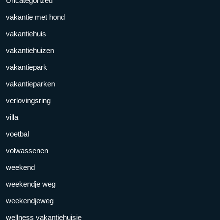
Uncategorized
vakantie met hond
vakantiehuis
vakantiehuizen
vakantiepark
vakantieparken
verlovingsring
villa
voetbal
volwassenen
weekend
weekendje weg
weekendjeweg
wellness vakantiehuisje