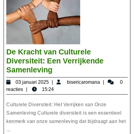
De Kracht van Culturele
Diversiteit: Een Verrijkende
De
Samenleving
Kracht
03
bisericarom
03 januari 2025
bisericaromana
0
van
januari
reacties
15:24
Culturele
2025
Diversiteit:
Culturele Diversiteit: Het Verrijken van Onze
Een
Samenleving Culturele diversiteit is een essentieel
kenmerk van onze samenleving dat bijdraagt aan het
Verrijkende
...
Samenleving