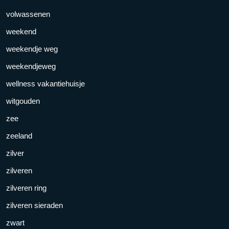
volwassenen
weekend
weekendje weg
weekendjeweg
wellness vakantiehuisje
witgouden
zee
zeeland
zilver
zilveren
zilveren ring
zilveren sieraden
zwart