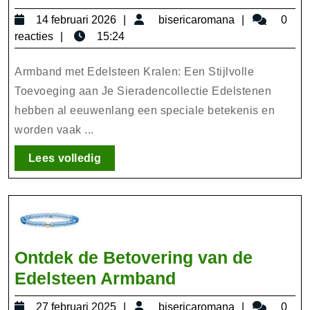
Armband
14
bisericarom
14 februari 2026
bisericaromana
0
met
februari
reacties
15:24
Edelsteen
2026
Kralen:
Armband met Edelsteen Kralen: Een Stijlvolle
Een
Toevoeging aan Je Sieradencollectie Edelstenen
hebben al eeuwenlang een speciale betekenis en
Spirituele
worden vaak ...
Toevoeging
aan
Lees
Lees volledig
Jouw
volledig
Look
Ontdek de Betovering van de
Ontdek
Edelsteen Armband
de
27
bisericarom
27 februari 2025
bisericaromana
0