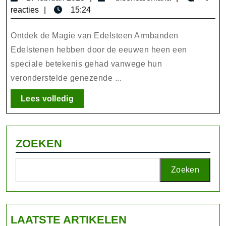
Betovering
februari
reacties
15:24
van
2025
de
Ontdek de Magie van Edelsteen Armbanden
Edelsteen
Edelstenen hebben door de eeuwen heen een
speciale betekenis gehad vanwege hun
Armband
veronderstelde genezende ...
Lees
Lees volledig
volledig
ZOEKEN
Zoeken
LAATSTE ARTIKELEN