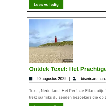
Lees
Lees volledig
volledig
Ontdek Texel: Het Prachtig
20
20 augustus 2025
bisericaroman
augustus
2025
Texel, Nederland: Het Perfecte Eilanduitj
trekt jaarlijks duizenden bezoekers die op z