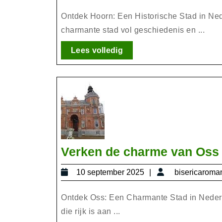
september
2025
Ontdek Hoorn: Een Historische Stad in Ned
charmante stad vol geschiedenis en ...
Lees
Lees volledig
volledig
Verken de charme van Oss 
10
10 september 2025
bisericaroma
september
2025
Ontdek Oss: Een Charmante Stad in Nederl
die rijk is aan ...