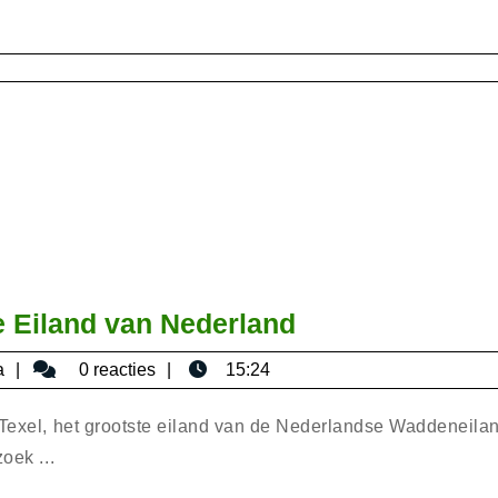
in
Nederland
Ontdek
e Eiland van Nederland
Texel:
bisericaromana
a
0 reacties
15:24
Het
Prachtige
e Texel, het grootste eiland van de Nederlandse Waddeneila
Eiland
oek ...
van