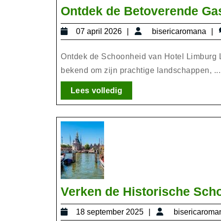
Ontdek de Betoverende Gas
07
b
07 april 2026
bisericaromana
april
2026
Ontdek de Schoonheid van Hotel Limburg Li
bekend om zijn prachtige landschappen, ...
Lees
Lees volledig
volledig
Verken de Historische Sch
18
18 september 2025
bisericaroma