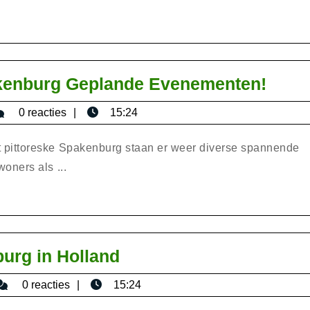
in
Zeeland
Ontd
kenburg Geplande Evenementen!
de
sericaromana
0 reacties
15:24
Span
Spak
pittoreske Spakenburg staan er weer diverse spannende
Gepl
oners als ...
Even
Verken
urg in Holland
de
isericaromana
0 reacties
15:24
Pracht