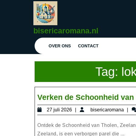
Ga
naar
de
inhoud
bisericaromana.nl
Ga
naar
OVER ONS
CONTACT
de
inhoud
Tag:
lo
Verken de Schoonheid van 
27
bi
27 juli 2026
bisericaromana
juli
2026
Ontdek de Schoonheid van Tholen, Zeeland 
Zeeland, is een verborgen parel die ...