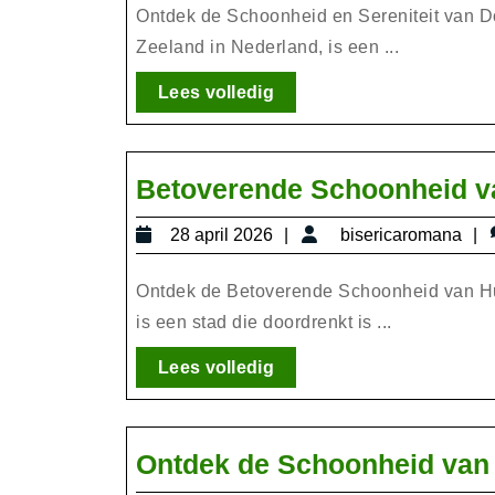
2026
Ontdek de Schoonheid en Sereniteit van 
Zeeland in Nederland, is een ...
Lees
Lees volledig
volledig
Betoverende Schoonheid va
28
b
28 april 2026
bisericaromana
april
2026
Ontdek de Betoverende Schoonheid van Huls
is een stad die doordrenkt is ...
Lees
Lees volledig
volledig
Ontdek de Schoonheid van 