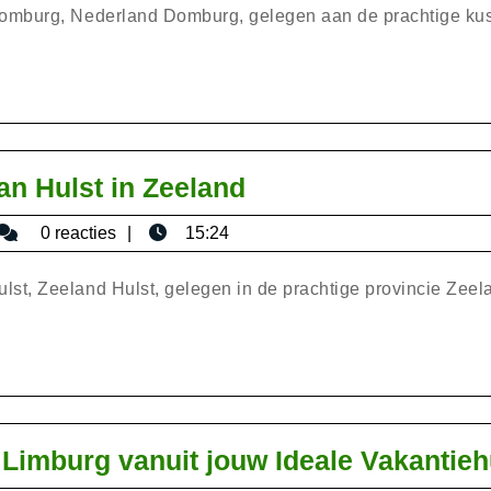
van
Domburg, Nederland Domburg, gelegen aan de prachtige kus
Domburg
in
Holland
Betoverende
n Hulst in Zeeland
Schoonheid
isericaromana
0 reacties
15:24
van
Hulst
t, Zeeland Hulst, gelegen in de prachtige provincie Zeel
in
Zeeland
Limburg vanuit jouw Ideale Vakantieh