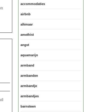
accommodaties
nheid
en
airbnb
alkmaar
amethist
land
angst
aquamarijn
armband
armbanden
armbandje
armbandjes
ad
barnsteen