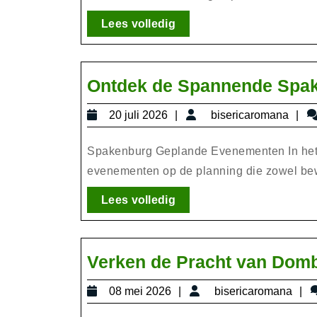
Lees
Lees volledig
volledig
Ontdek de Spannende Spa
20
bi
20 juli 2026
bisericaromana
juli
2026
Spakenburg Geplande Evenementen In het 
evenementen op de planning die zowel bew
Lees
Lees volledig
volledig
Verken de Pracht van Domb
08
b
08 mei 2026
bisericaromana
mei