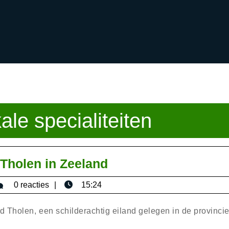
kale specialiteiten
Verken
Tholen in Zeeland
de
sericaromana
0 reacties
15:24
Schoonheid
van
Tholen, een schilderachtig eiland gelegen in de provinci
Tholen