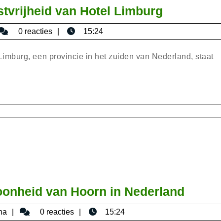
Ve
Ontdek
tvrijheid van Hotel Limburg
de
isericaromana
0 reacties
15:24
Betovere
Gastvrijh
mburg, een provincie in het zuiden van Nederland, staat
van
Hotel
Limburg
Verke
oonheid van Hoorn in Nederland
de
bisericaromana
na
0 reacties
15:24
Histor