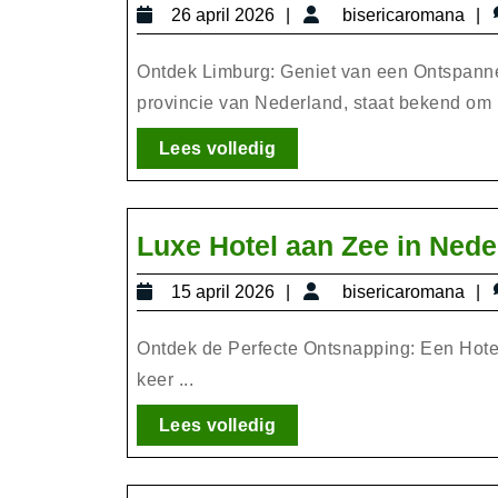
26
b
26 april 2026
bisericaromana
april
2026
Ontdek Limburg: Geniet van een Ontspannen
provincie van Nederland, staat bekend om .
Lees
Lees volledig
volledig
Luxe Hotel aan Zee in Nede
15
b
15 april 2026
bisericaromana
april
2026
Ontdek de Perfecte Ontsnapping: Een Hotel
keer ...
Lees
Lees volledig
volledig