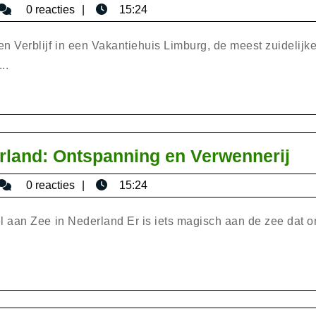
isericaromana
0 reacties
15:24
 Verblijf in een Vakantiehuis Limburg, de meest zuidelijk
..
Lu
rland: Ontspanning en Verwennerij
Hot
isericaromana
0 reacties
15:24
aa
Ze
 aan Zee in Nederland Er is iets magisch aan de zee dat o
in
Ne
On
en