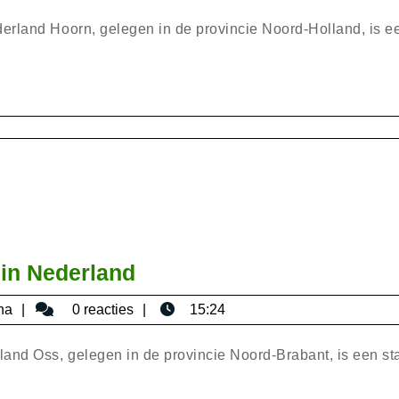
Schoo
erland Hoorn, gelegen in de provincie Noord-Holland, is e
van
Hoorn
in
Neder
Verken
in Nederland
de
bisericaromana
na
0 reacties
15:24
charme
van
and Oss, gelegen in de provincie Noord-Brabant, is een st
Oss