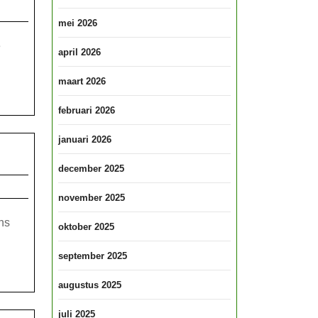
de
Schoonheid
mei 2026
van
e
april 2026
Limburg
vanuit
maart 2026
jouw
februari 2026
Ideale
januari 2026
Vakantiehuis
xe
december 2025
el
n
november 2025
e
ns
oktober 2025
september 2025
derland:
tspanning
augustus 2025
juli 2025