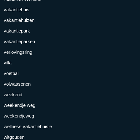
vakantiehuis
vakantiehuizen
vakantiepark
vakantieparken
verlovingsring
villa
voetbal
volwassenen
weekend
weekendje weg
weekendjeweg
wellness vakantiehuisje
witgouden