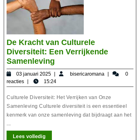
De Kracht van Culturele
Diversiteit: Een Verrijkende
De
Samenleving
Kracht
03
bisericarom
03 januari 2025
bisericaromana
0
van
januari
reacties
15:24
Culturele
2025
Diversiteit:
Culturele Diversiteit: Het Verrijken van Onze
Een
Samenleving Culturele diversiteit is een essentieel
kenmerk van onze samenleving dat bijdraagt aan het
Verrijkende
...
Samenleving
Lees
Lees volledig