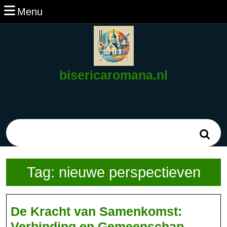
Ga
Menu
Menu
naar
de
inhoud
Ga
naar
bisericaromana.nl
de
inhoud
Zoek
naar:
Tag:
nieuwe perspectieven
De Kracht van Samenkomst:
De
Verbinding en Gemeenschap