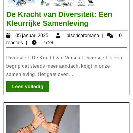
De Kracht van Diversiteit: Een
De
Kleurrijke Samenleving
Kracht
05
bisericarom
05 januari 2025
bisericaromana
0
van
januari
reacties
15:24
Diversiteit:
2025
Een
Diversiteit: De Kracht van Verschil Diversiteit is een
Kleurrijke
begrip dat steeds meer aandacht krijgt in onze
samenleving. Het gaat over ...
Samenlevin
Lees
Lees volledig
volledig