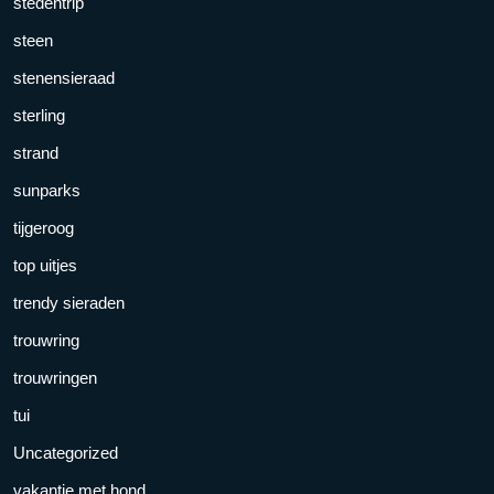
stedentrip
steen
stenensieraad
sterling
strand
sunparks
tijgeroog
top uitjes
trendy sieraden
trouwring
trouwringen
tui
Uncategorized
vakantie met hond