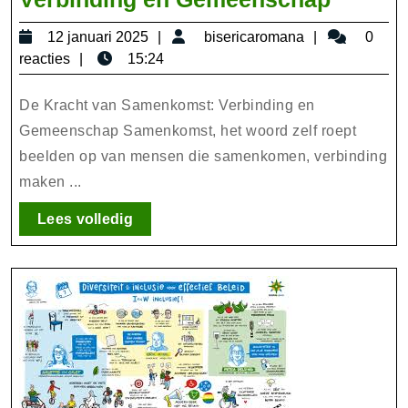
Kracht
12
bisericarom
12 januari 2025
bisericaromana
0
van
januari
reacties
15:24
Samen
2025
Verbin
De Kracht van Samenkomst: Verbinding en
en
Gemeenschap Samenkomst, het woord zelf roept
beelden op van mensen die samenkomen, verbinding
Gemee
maken ...
Lees
Lees volledig
volledig