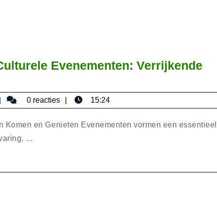
Culturele Evenementen: Verrijkende
ntdek
e
bisericaromana
0 reacties
15:24
etovering
an
n Komen en Genieten Evenementen vormen een essentieel
lturele
aring. ...
venementen:
errijkende
rvaringen
oor
edereen