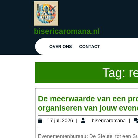
Ga
naar
de
inhoud
bisericaromana.nl
Ga
naar
OVER ONS
CONTACT
de
inhoud
Tag:
r
De meerwaarde van een prof
organiseren van jouw eve
17
bi
17 juli 2026
bisericaromana
juli
2026
Evenementenbureau: De Sleutel tot een Su