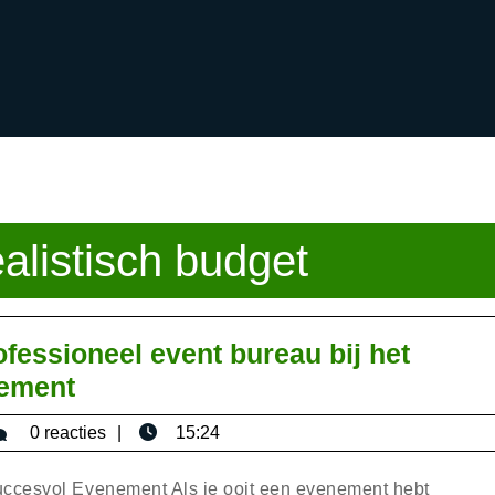
ealistisch budget
essioneel event bureau bij het
De
nement
meerwaarde
sericaromana
0 reacties
15:24
van
een
ccesvol Evenement Als je ooit een evenement hebt