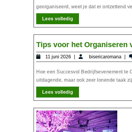
georganiseerd, weet je dat er ontzettend vee
Lees
Lees volledig
volledig
Tips voor het Organiseren
11
b
11 juni 2026
bisericaromana
juni
2026
Hoe een Succesvol Bedrijfsevenement te 
uitdagende, maar ook zeer lonende taak zijn
Lees
Lees volledig
volledig