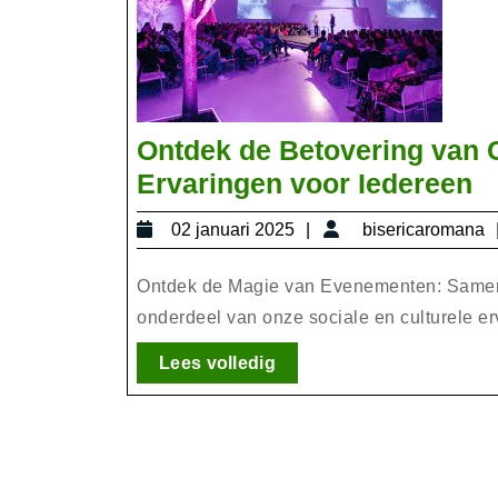
Ontdek de Betovering van 
O
Ervaringen voor Iedereen
d
02
02 januari 2025
bisericaromana
B
januari
v
2025
Ontdek de Magie van Evenementen: Same
Cu
onderdeel van onze sociale en culturele erv
E
Lees
Lees volledig
V
volledig
E
v
I