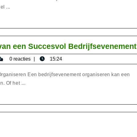
professioneel
l ...
event
bureau
bij
het
 van een Succesvol Bedrijfsevenement
organiseren
isericaromana
0 reacties
15:24
van
jouw
Organiseren Een bedrijfsevenement organiseren kan een
evenement
. Of het ...