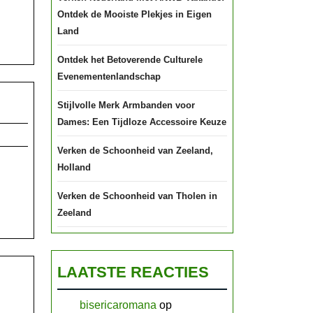
Ontdek de Mooiste Plekjes in Eigen
Land
Ontdek het Betoverende Culturele
Evenementenlandschap
Tips
Stijlvolle Merk Armbanden voor
voor
Dames: Een Tijdloze Accessoire Keuze
het
Verken de Schoonheid van Zeeland,
Organiseren
Holland
van
Verken de Schoonheid van Tholen in
een
Zeeland
Succesvol
Bedrijfsevenement
LAATSTE REACTIES
bisericaromana
op