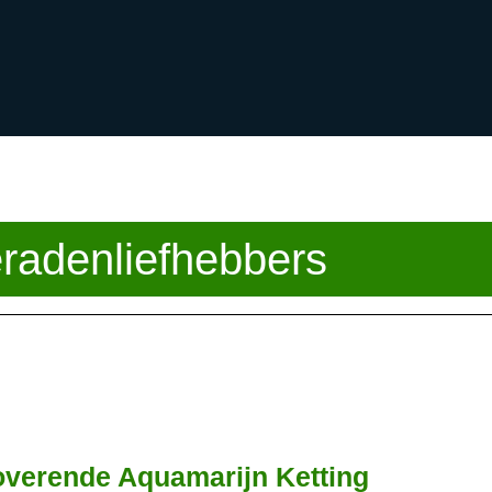
eradenliefhebbers
Pracht
overende Aquamarijn Ketting