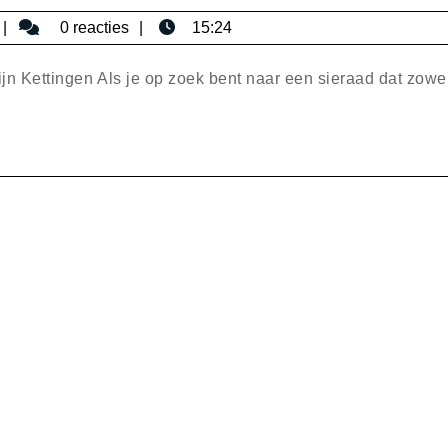
en
bisericaromana
0 reacties
15:24
Prachtig:
De
 Kettingen Als je op zoek bent naar een sieraad dat zowe
Betovere
Aquamari
Ketting