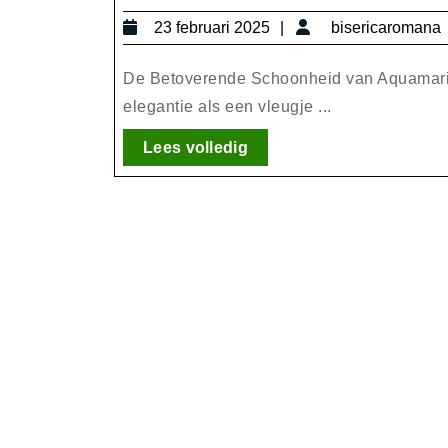
23
23 februari 2025
bisericaromana
februari
2025
De Betoverende Schoonheid van Aquamarijn
elegantie als een vleugje ...
Lees
Lees volledig
volledig