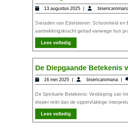
13
13 augustus 2025
bisericaroman
augustus
2025
Sieraden van Edelstenen: Schoonheid en B
aantrekkingskracht gehad vanwege hun prach
Lees
Lees volledig
volledig
De Diepgaande Betekenis va
16
b
16 mei 2025
bisericaromana
mei
2025
De Spirituele Betekenis: Verdieping van Inn
dieper reikt dan de oppervlakkige interpretat
Lees
Lees volledig
volledig