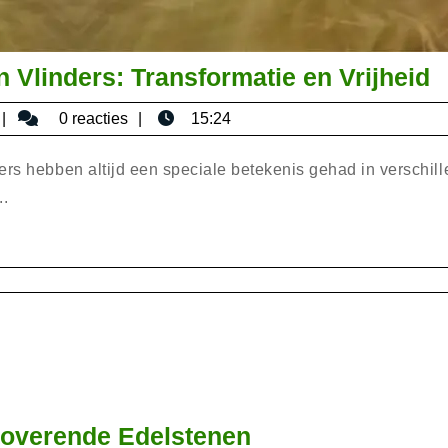
D
 Vlinders: Transformatie en Vrijheid
S
bisericaromana
0 reacties
15:24
S
v
ers hebben altijd een speciale betekenis gehad in verschil
V
..
T
e
V
Prachtige
toverende Edelstenen