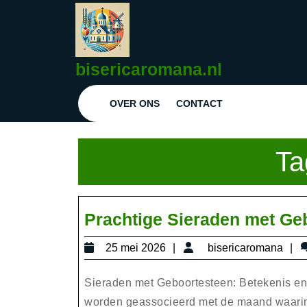
Ga
naar
de
inhoud
bisericaromana.nl
Ga
naar
OVER ONS
CONTACT
de
inhoud
Ta
Prachtige Sieraden met Ge
25
b
25 mei 2026
bisericaromana
mei
2026
Sieraden met Geboortesteen: Betekenis en 
worden geassocieerd met de maand waarin 