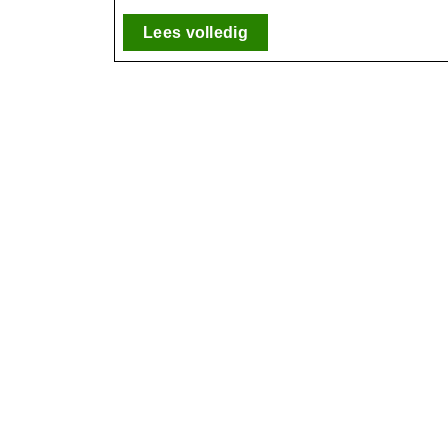
Een
Lees
Lees volledig
Brug
volledig
naar
de
Innerlijke
Wereld