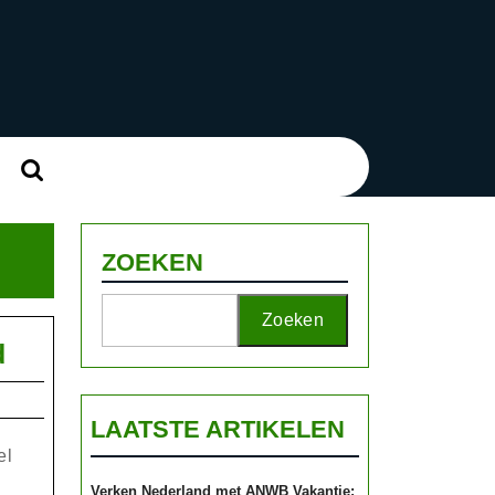
Zoek
naar:
ZOEKEN
Zoeken
Prachtige
d
Sieraden
met
LAATSTE ARTIKELEN
Geboortesteen:
el
Betekenis
Verken Nederland met ANWB Vakantie: