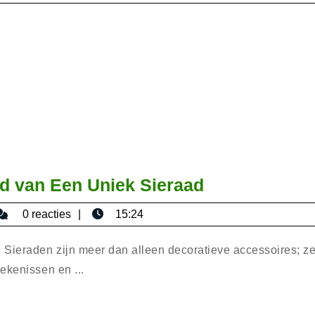
De
d van Een Uniek Sieraad
Betoverende
isericaromana
0 reacties
15:24
Schoonheid
van
Sieraden zijn meer dan alleen decoratieve accessoires; z
Een
ekenissen en ...
Uniek
Sieraad