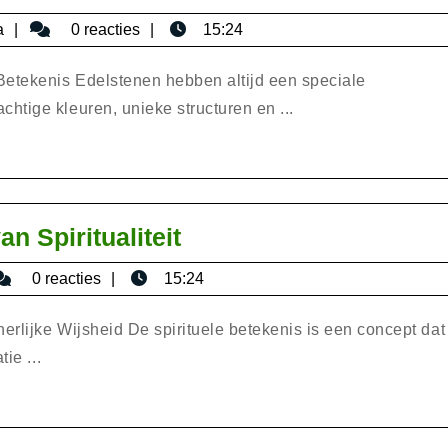
Sieraden
bisericaromana
a
0 reacties
15:24
met
Betoverende
etekenis Edelstenen hebben altijd een speciale
Edelstenen
tige kleuren, unieke structuren en ...
De
n Spiritualiteit
Diepgaande
isericaromana
0 reacties
15:24
Betekenis
van
erlijke Wijsheid De spirituele betekenis is een concept dat
Spiritualiteit
ie ...