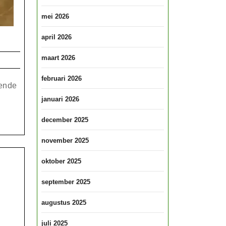
mei 2026
e
april 2026
pirituele
maart 2026
ymboliek
februari 2026
an
lende
linders:
januari 2026
ransformatie
december 2025
n
november 2025
rijheid
oktober 2025
september 2025
augustus 2025
juli 2025