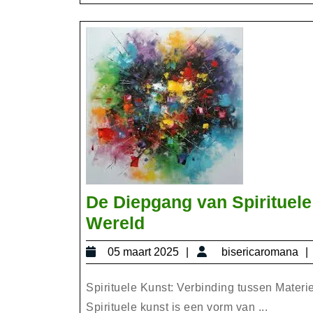
De Diepgang van Spirituele
De
Wereld
Diepgang
05
05 maart 2025
bisericaromana
van
maart
Spirituele
2025
Spirituele Kunst: Verbinding tussen Materi
Kunst:
Spirituele kunst is een vorm van ...