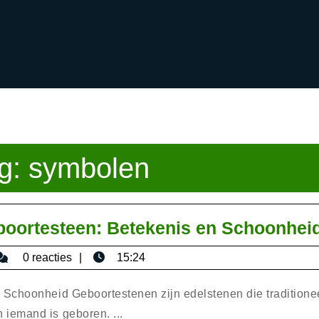
g:
symbolen
boortesteen: Betekenis en Schoonhei
isericaromana
0 reacties
15:24
Schoonheid Geboortestenen zijn edelstenen die traditione
iemand is geboren. ...