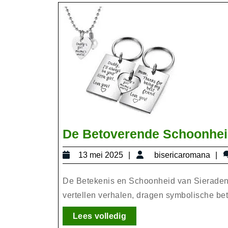
De Betoverende Schoonhei
13
b
13 mei 2025
bisericaromana
mei
2025
De Betekenis en Schoonheid van Sieraden 
vertellen verhalen, dragen symbolische bet
Lees
Lees volledig
volledig