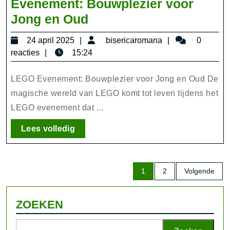
Evenement: Bouwplezier voor
Ontdek
Jong en Oud
het
24
bisericaromana
24 april 2025
bisericaromana
0
Magische
april
reacties
15:24
LEGO
2025
Evenement:
LEGO Evenement: Bouwplezier voor Jong en Oud De
Bouwplezier
magische wereld van LEGO komt tot leven tijdens het
LEGO evenement dat ...
voor
Jong
Lees
Lees volledig
en
volledig
Oud
Berichten
1
2
Volgende
paginering
ZOEKEN