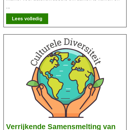
Eve
...
in
Ned
Lees
Lees volledig
volledig
Verrijkende Samensmelting van