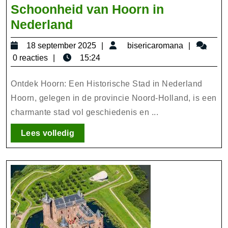
Schoonheid van Hoorn in
Verken
Nederland
de
18
biserica
18 september 2025
bisericaromana
Historische
september
0 reacties
15:24
Schoonheid
2025
van
Ontdek Hoorn: Een Historische Stad in Nederland
Hoorn
Hoorn, gelegen in de provincie Noord-Holland, is een
charmante stad vol geschiedenis en ...
in
Nederland
Lees
Lees volledig
volledig