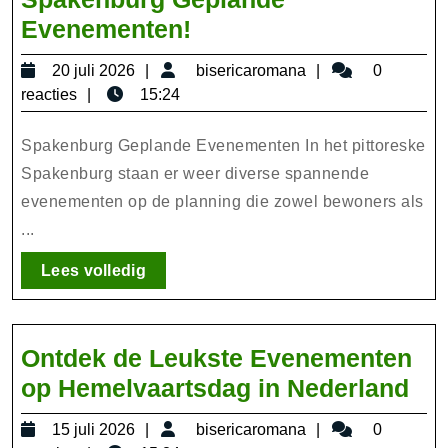
Ontdek
Evenementen!
de
20
bisericaromana
20 juli 2026
bisericaromana
0
Spannende
juli
reacties
15:24
Spakenburg
2026
Geplande
Spakenburg Geplande Evenementen In het pittoreske
Evenementen!
Spakenburg staan er weer diverse spannende
evenementen op de planning die zowel bewoners als
...
Lees
Lees volledig
volledig
Ontdek de Leukste Evenementen
On
op Hemelvaartsdag in Nederland
de
15
bisericaromana
15 juli 2026
bisericaromana
0
Le