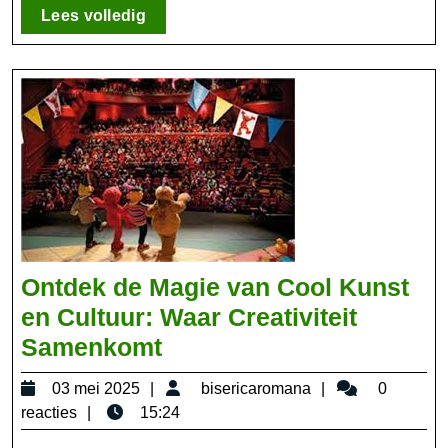
Lees
Lees volledig
volledig
Ontdek de Magie van Cool Kunst
en Cultuur: Waar Creativiteit
Ontdek
Samenkomt
de
03
bisericaromana
03 mei 2025
bisericaromana
0
Magie
mei
reacties
15:24
van
2025