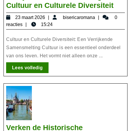
Verr
Cultuur en Culturele Diversiteit
Same
23
bisericaroma
23 maart 2026
bisericaromana
0
van
maart
reacties
15:24
Cult
2026
en
Cultuur en Culturele Diversiteit: Een Verrijkende
Cultu
Samensmelting Cultuur is een essentieel onderdeel
van ons leven. Het vormt niet alleen onze ...
Diver
Lees
Lees volledig
volledig
Verken de Historische