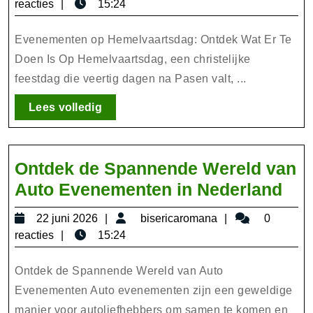
juli
reacties
15:24
Ev
2026
op
Evenementen op Hemelvaartsdag: Ontdek Wat Er Te
He
Doen Is Op Hemelvaartsdag, een christelijke
feestdag die veertig dagen na Pasen valt, ...
in
Ne
Lees
Lees volledig
volledig
Ontdek de Spannende Wereld van
Ont
Auto Evenementen in Nederland
de
22
bisericaromana
22 juni 2026
bisericaromana
0
Spa
juni
reacties
15:24
Wer
2026
van
Ontdek de Spannende Wereld van Auto
Aut
Evenementen Auto evenementen zijn een geweldige
manier voor autoliefhebbers om samen te komen en