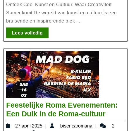
Cool
Ontdek Cool Kunst en Cultuur: Waar Creativiteit
Kunst
Samenkomt De wereld van kunst en cultuur is een
bruisende en inspirerende plek ...
en
Cultuur:
Lees
Lees volledig
Waar
volledig
Creativiteit
Samenkomt
Feestelijke Roma Evenementen:
Feestel
Een Duik in de Roma-cultuur
Roma
27
bisericaromana
27 april 2025
bisericaromana
2
Evenem