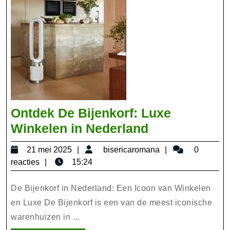
Ontdek De Bijenkorf: Luxe
Ontdek
Winkelen in Nederland
De
21
bisericaromana
21 mei 2025
bisericaromana
0
Bijenkorf:
mei
reacties
15:24
Luxe
2025
Winkelen
De Bijenkorf in Nederland: Een Icoon van Winkelen
in
en Luxe De Bijenkorf is een van de meest iconische
warenhuizen in ...
Nederland