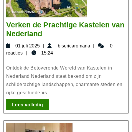
Verken de Prachtige Kastelen van
Verken
Nederland
de
01
bisericaromana
01 juli 2025
bisericaromana
0
Prachtige
juli
reacties
15:24
Kastelen
2025
van
Ontdek de Betoverende Wereld van Kastelen in
Nederland
Nederland Nederland staat bekend om zijn
schilderachtige landschappen, charmante steden en
rijke geschiedenis. ...
Lees
Lees volledig
volledig