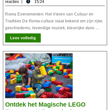
april
reacties
15:24
Een
2025
Duik
Roma Evenementen: Het Vieren van Cultuur en
in
Tradities De Roma-cultuur staat bekend om zijn rijke
geschiedenis, levendige muziek, kleurrijke dans ...
de
Roma-
Lees
Lees volledig
cultuur
volledig
Ontdek het Magische LEGO