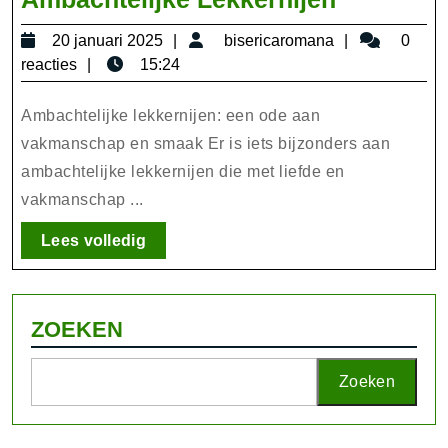
de
20
bisericarom
20 januari 2025
bisericaromana
0
Hemelse
januari
reacties
15:24
Smaak
2025
van
Ambachtelijke lekkernijen: een ode aan
Ambachte
vakmanschap en smaak Er is iets bijzonders aan
ambachtelijke lekkernijen die met liefde en
Lekkerni
vakmanschap ...
Lees
Lees volledig
volledig
ZOEKEN
Zoeken