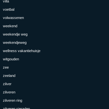
villa
voetbal
volwassenen
weekend
weekendje weg
weekendjeweg
wellness vakantiehuisje
witgouden
zee
zeeland
zilver
zilveren
zilveren ring
zilveren sieraden