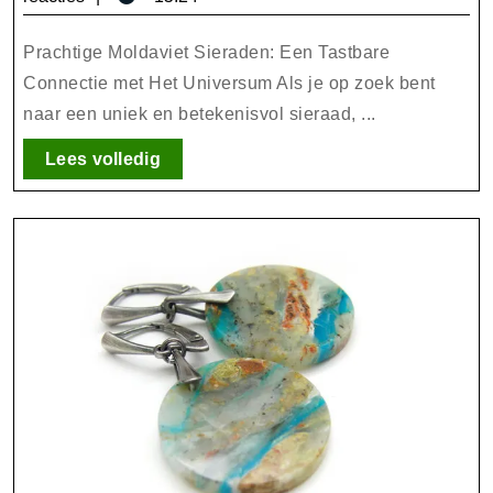
Een
2026
Tastbare
Prachtige Moldaviet Sieraden: Een Tastbare
Connectie
Connectie met Het Universum Als je op zoek bent
naar een uniek en betekenisvol sieraad, ...
met
Het
Lees
Lees volledig
Universum
volledig