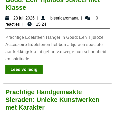
Prachtige
Klasse
Edelsteen
23
bisericaromana
23 juli 2026
bisericaromana
0
Hanger
juli
reacties
15:24
in
2026
Goud:
Prachtige Edelsteen Hanger in Goud: Een Tijdloze
Een
Accessoire Edelstenen hebben altijd een speciale
aantrekkingskracht gehad vanwege hun schoonheid
Tijdloos
en spirituele ...
Juweel
met
Lees
Lees volledig
Klasse
volledig
Prachtige Handgemaakte
Sieraden: Unieke Kunstwerken
Prachtige
met Karakter
Handgemaakte