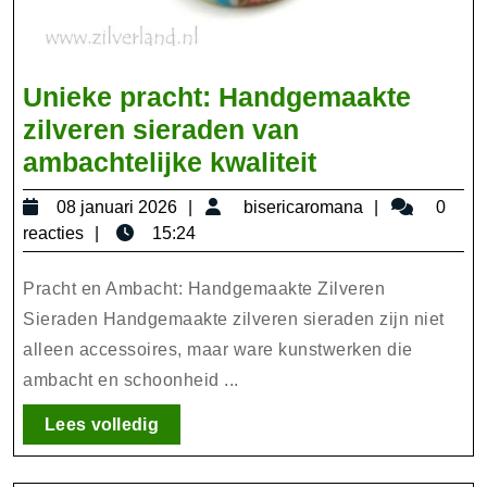
Unieke pracht: Handgemaakte
zilveren sieraden van
Unieke
ambachtelijke kwaliteit
pracht:
08
bisericarom
08 januari 2026
bisericaromana
0
Handgemaak
januari
reacties
15:24
zilveren
2026
sieraden
Pracht en Ambacht: Handgemaakte Zilveren
van
Sieraden Handgemaakte zilveren sieraden zijn niet
alleen accessoires, maar ware kunstwerken die
ambachtelijk
ambacht en schoonheid ...
kwaliteit
Lees
Lees volledig
volledig