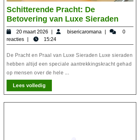
Schitterende Pracht: De
Schit
Betovering van Luxe Sieraden
Prach
20
bisericaroma
20 maart 2026
bisericaromana
0
De
maart
reacties
15:24
Betov
2026
van
De Pracht en Praal van Luxe Sieraden Luxe sieraden
Luxe
hebben altijd een speciale aantrekkingskracht gehad
op mensen over de hele ...
Siera
Lees
Lees volledig
volledig