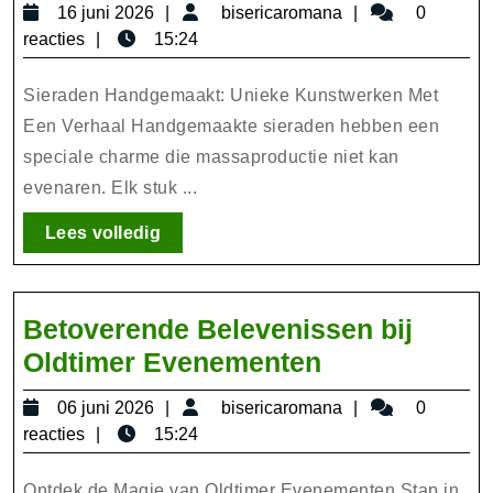
16
bisericaromana
16 juni 2026
bisericaromana
0
Sieraden:
juni
reacties
15:24
Unieke
2026
Kunstwerken
Sieraden Handgemaakt: Unieke Kunstwerken Met
met
Een Verhaal Handgemaakte sieraden hebben een
speciale charme die massaproductie niet kan
Karakter
evenaren. Elk stuk ...
Lees
Lees volledig
volledig
Betoverende Belevenissen bij
Betoverende
Oldtimer Evenementen
Belevenisse
06
bisericaromana
06 juni 2026
bisericaromana
0
bij
juni
reacties
15:24
Oldtimer
2026
Ontdek de Magie van Oldtimer Evenementen Stap in