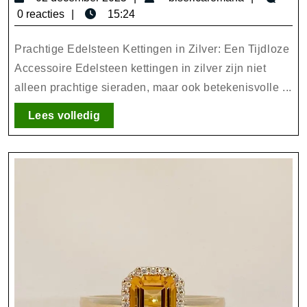
Kettingen
december
0 reacties
15:24
in
2025
Zilver:
Prachtige Edelsteen Kettingen in Zilver: Een Tijdloze
Tijdloze
Accessoire Edelsteen kettingen in zilver zijn niet
alleen prachtige sieraden, maar ook betekenisvolle ...
Elegante
Accessoires
Lees
Lees volledig
volledig