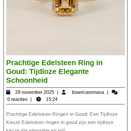
Prachtige Edelsteen Ring in
Goud: Tijdloze Elegante
Prachtige
Schoonheid
Edelsteen
29
bisericar
29 november 2025
bisericaromana
Ring
november
0 reacties
15:24
in
2025
Goud:
Prachtige Edelsteen Ringen in Goud: Een Tijdloze
Tijdloze
Keuze Edelsteen ringen in goud zijn een tijdloze
keuze die elegantie en stijl ...