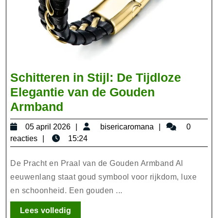
Schitteren in Stijl: De Tijdloze
Elegantie van de Gouden
Schitteren
Armband
in
05
bisericaromana
05 april 2026
bisericaromana
0
Stijl:
april
reacties
15:24
De
2026
Tijdloze
De Pracht en Praal van de Gouden Armband Al
Elegantie
eeuwenlang staat goud symbool voor rijkdom, luxe
en schoonheid. Een gouden ...
van
de
Lees
Lees volledig