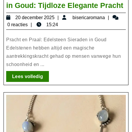
Sc
in Goud: Tijdloze Elegante Pracht
Ed
20
bisericar
20 december 2025
bisericaromana
Si
december
0 reacties
15:24
in
2025
Go
Pracht en Praal: Edelsteen Sieraden in Goud
Ti
Edelstenen hebben altijd een magische
aantrekkingskracht gehad op mensen vanwege hun
El
schoonheid en ...
Pr
Lees
Lees volledig
volledig