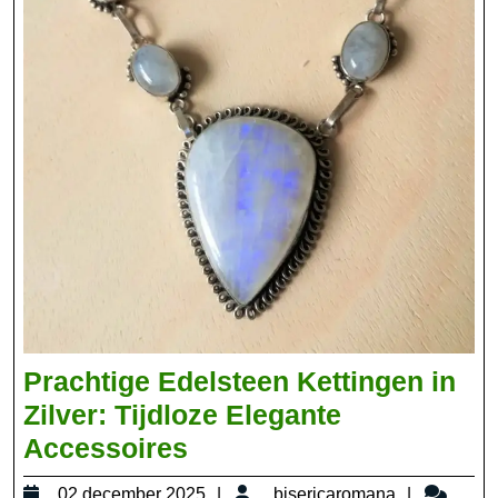
Prachtige Edelsteen Kettingen in
Zilver: Tijdloze Elegante
Prachtige
Accessoires
Edelsteen
02
bisericar
02 december 2025
bisericaromana