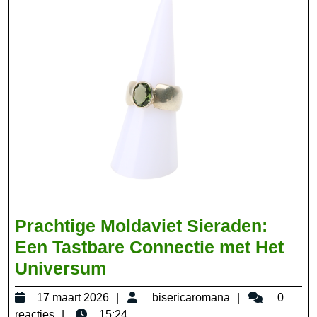
Prachtige Moldaviet Sieraden:
Een Tastbare Connectie met Het
Prachtige
Universum
Moldaviet
17
bisericaroma
17 maart 2026
bisericaromana
0
Sieraden:
maart
reacties
15:24