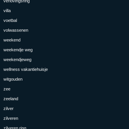
verlovingsring
villa
voetbal
volwassenen
weekend
weekendje weg
weekendjeweg
wellness vakantiehuisje
witgouden
zee
zeeland
zilver
zilveren
zilveren ring