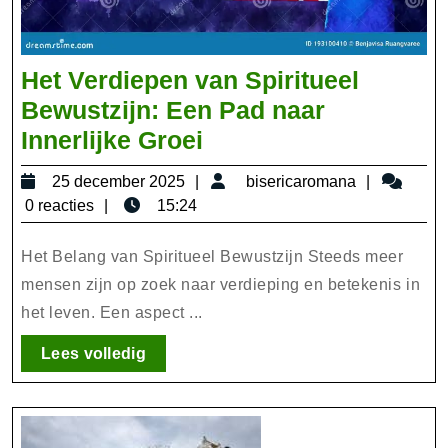
Het Verdiepen van Spiritueel
Bewustzijn: Een Pad naar
Het
Innerlijke Groei
Verdiepen
25
bisericar
25 december 2025
bisericaromana
van
december
0 reacties
15:24
Spiritueel
2025
Bewustzijn:
Het Belang van Spiritueel Bewustzijn Steeds meer
Een
mensen zijn op zoek naar verdieping en betekenis in
het leven. Een aspect ...
Pad
naar
Lees
Lees volledig
Innerlijke
volledig
Groei