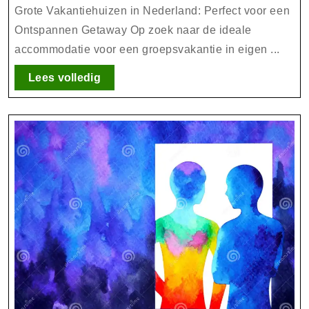
in
Grote Vakantiehuizen in Nederland: Perfect voor een
Nederland
Ontspannen Getaway Op zoek naar de ideale
accommodatie voor een groepsvakantie in eigen ...
voor
een
Lees
Lees volledig
Ontspanne
volledig
Verblijf