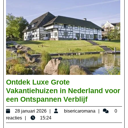
en
Veilig
Ontdek Luxe Grote
Vakantiehuizen in Nederland voor
Ontdek
een Ontspannen Verblijf
Luxe
28
bisericarom
28 januari 2026
bisericaromana
0
Grote
januari
reacties
15:24
Vakantiehui
2026