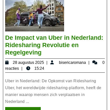
De Impact van Uber in Nederland:
Ridesharing Revolutie en
De
Regelgeving
Impact
28
bisericar
28 augustus 2025
bisericaromana
0
van
augustus
reacties
15:24
Uber
2025
in
Uber in Nederland: De Opkomst van Ridesharing
Nederland:
Uber, het wereldwijde ridesharing-platform, heeft de
manier waarop mensen zich verplaatsen in
Ridesharing
Nederland ...
Revolutie