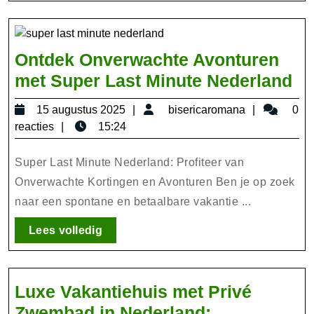
Ontdek Onverwachte Avonturen
On
met Super Last Minute Nederland
On
15
bisericar
15 augustus 2025
bisericaromana
0
Av
augustus
reacties
15:24
me
2025
Su
Super Last Minute Nederland: Profiteer van
La
Onverwachte Kortingen en Avonturen Ben je op zoek
naar een spontane en betaalbare vakantie ...
Mi
Ne
Lees
Lees volledig
volledig
Luxe Vakantiehuis met Privé
Zwembad in Nederland: