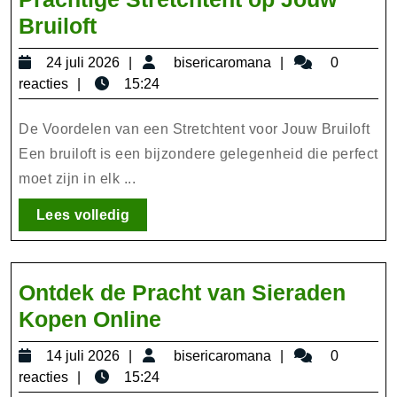
Unieke
Bruiloft
Sfeer:
24
bisericaromana
24 juli 2026
bisericaromana
0
Trouwen
juli
reacties
15:24
in
2026
een
De Voordelen van een Stretchtent voor Jouw Bruiloft
Prachtige
Een bruiloft is een bijzondere gelegenheid die perfect
moet zijn in elk ...
Stretchtent
op
Lees
Lees volledig
Jouw
volledig
Bruiloft
Ontdek de Pracht van Sieraden
Ontdek
Kopen Online
de
14
bisericaromana
14 juli 2026
bisericaromana
0
Pracht
juli
reacties
15:24