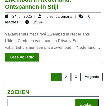
Luxe
Ontspannen in Stijl
Vakantiehuis
24
bisericaromana
24 juli 2025
bisericaromana
0
met
juli
reacties
15:24
Privé
2025
Zwembad
Vakantiehuis met Privé Zwembad in Nederland:
in
Ultiem Genieten van Luxe en Privacy Een
vakantiehuis met een privé zwembad in Nederland ...
Nederland:
Ontspannen
Lees
Lees volledig
in
volledig
Stijl
Berichten
1
2
3
Volgende
paginering
ZOEKEN
Zoeken