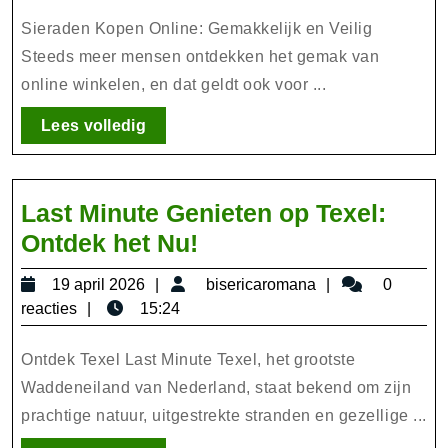
van
2026
Sieraden
Sieraden Kopen Online: Gemakkelijk en Veilig
Kopen
Steeds meer mensen ontdekken het gemak van
online winkelen, en dat geldt ook voor ...
Online
Lees
Lees volledig
volledig
Last Minute Genieten op Texel:
Last
Ontdek het Nu!
Minute
19
bisericaromana
19 april 2026
bisericaromana
0
Genieten
april
reacties
15:24
op
2026
Texel:
Ontdek Texel Last Minute Texel, het grootste
Ontdek
Waddeneiland van Nederland, staat bekend om zijn
prachtige natuur, uitgestrekte stranden en gezellige ...
het