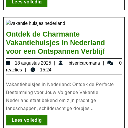
en
Lees
Lees volledig
Regelgeving
volledig
Ontdek de Charmante
Vakantiehuisjes in Nederland
Ontde
voor een Ontspannen Verblijf
de
18
bisericar
18 augustus 2025
bisericaromana
0
Charm
augustus
reacties
15:24
Vakant
2025
in
Vakantiehuisjes in Nederland: Ontdek de Perfecte
Nederl
Bestemming voor Jouw Volgende Vakantie
Nederland staat bekend om zijn prachtige
voor
landschappen, schilderachtige dorpjes ...
een
Ontsp
Lees
Lees volledig
Verblij
volledig