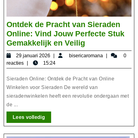
Ontdek de Pracht van Sieraden
Online: Vind Jouw Perfecte Stuk
Ontdek
Gemakkelijk en Veilig
de
29
bisericarom
29 januari 2026
bisericaromana
0
Pracht
januari
reacties
15:24
van
2026
Sieraden
Sieraden Online: Ontdek de Pracht van Online
Online:
Winkelen voor Sieraden De wereld van
sieradenwinkelen heeft een revolutie ondergaan met
Vind
de ...
Jouw
Perfecte
Lees
Lees volledig
Stuk
volledig
Gemakkelijk