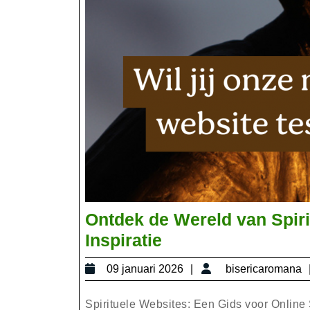
Ontdek de Wereld van Spiri
Ontdek
Inspiratie
de
09
09 januari 2026
bisericaromana
Wereld
januari
van
2026
Spirituele Websites: Een Gids voor Online