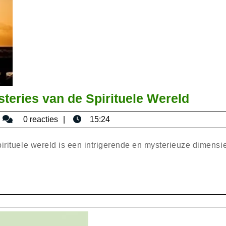
Ontde
eries van de Spirituele Wereld
de
bisericaromana
0 reacties
15:24
Betov
Myste
pirituele wereld is een intrigerende en mysterieuze dimensi
van
de
Spirit
Werel