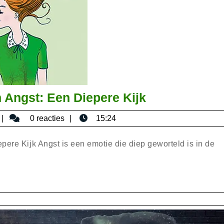
De
n Angst: Een Diepere Kijk
Spirituele
bisericaromana
0 reacties
15:24
Betekenis
van
pere Kijk Angst is een emotie die diep geworteld is in de
Angst:
Een
Diepere
Kijk