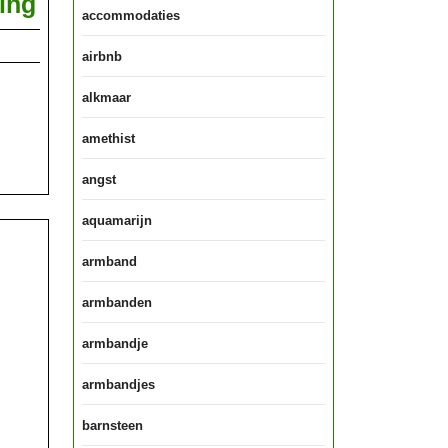
De
ning
accommodaties
betekenis
airbnb
van
spiritualiteit
alkmaar
voor
amethist
jou:
een
angst
persoonlijke
aquamarijn
verkenning
armband
armbanden
armbandje
armbandjes
barnsteen