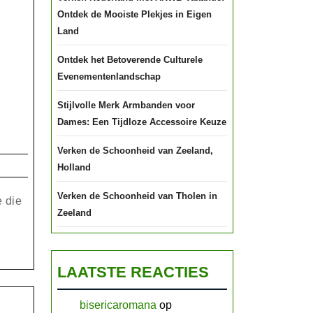
Ontdek de Mooiste Plekjes in Eigen
Land
Ontdek het Betoverende Culturele
Evenementenlandschap
Stijlvolle Merk Armbanden voor
Dames: Een Tijdloze Accessoire Keuze
k
Verken de Schoonheid van Zeeland,
Holland
erende
ries
Verken de Schoonheid van Tholen in
e die
Zeeland
uele
LAATSTE REACTIES
d
bisericaromana
op