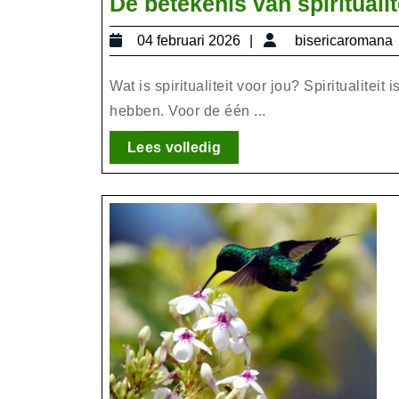
De betekenis van spirituali
04
04 februari 2026
bisericaromana
februari
2026
Wat is spiritualiteit voor jou? Spiritualite
hebben. Voor de één ...
Lees
Lees volledig
volledig