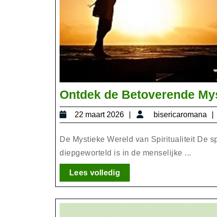
Ontdek de Betoverende Myst
22
22 maart 2026
bisericaromana
maart
2026
De Mystieke Wereld van Spiritualiteit De s
diepgeworteld is in de menselijke ...
Lees
Lees volledig
volledig