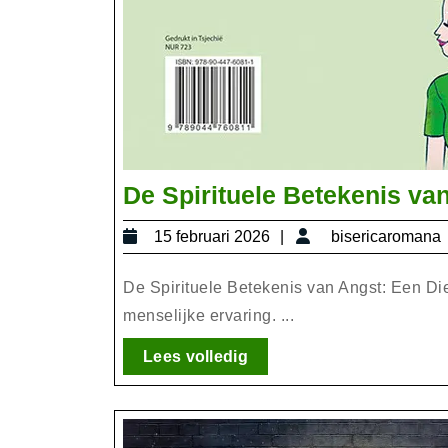
De Spirituele Betekenis va
15
15 februari 2026
bisericaromana
februari
2026
De Spirituele Betekenis van Angst: Een Die
menselijke ervaring. ...
Lees
Lees volledig
volledig