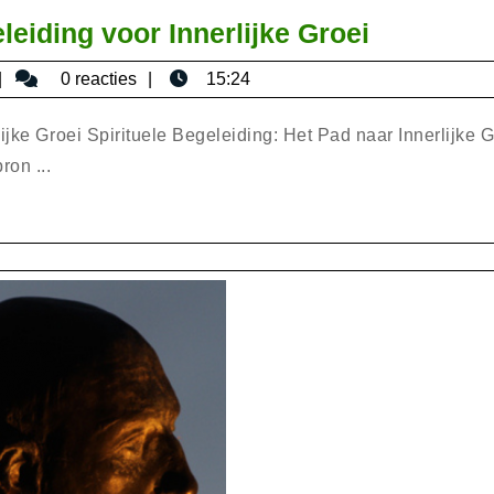
Diepgaan
eiding voor Innerlijke Groei
Spirituele
bisericaromana
0 reacties
15:24
Begeleid
voor
ijke Groei Spirituele Begeleiding: Het Pad naar Innerlijke G
Innerlijke
ron ...
Groei