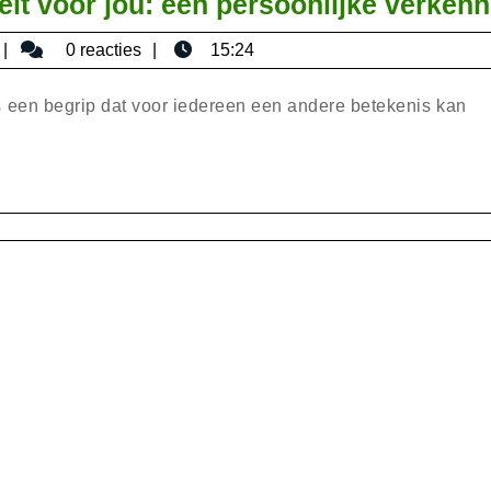
teit voor jou: een persoonlijke verken
bisericaromana
0 reacties
15:24
it is een begrip dat voor iedereen een andere betekenis kan