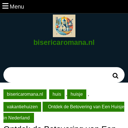
Ga
Menu
Menu
naar
de
inhoud
Ga
naar
bisericaromana.nl
de
inhoud
Zoek
naar:
bisericaromana.nl
huis
,
huisje
,
vakantiehuizen
Ontdek de Betovering van Een Huisje
in Nederland