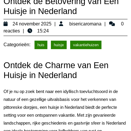
Ontdek de Betovering van Een
Huisje in Nederland
24
bisericaro
24 november 2025
bisericaromana
0
november
reacties
15:24
2025
Categorieën:
huis
huisje
vakantiehuizen
Ontdek de Charme van Een
Huisje in Nederland
Of je nu op zoek bent naar een idyllisch toevluchtsoord in de
natuur of een gezellige uitvalsbasis voor het verkennen van
pittoreske dorpjes, een huisje in Nederland biedt de perfecte
setting voor een ontspannen vakantie. Met zijn gevarieerde
landschappen, rijke geschiedenis en gastvrije sfeer is Nederland
een ideale bestemming voor liefhebbers van rust en