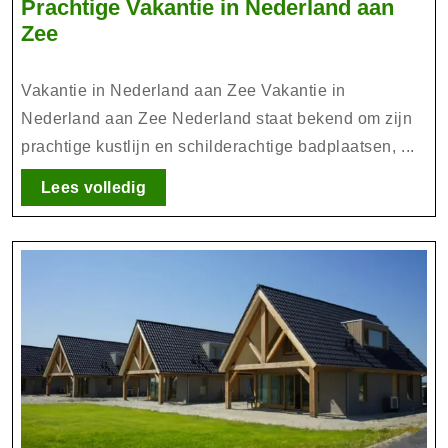
Prachtige Vakantie in Nederland aan
Prachtige
Zee
Vakantie
in
Vakantie in Nederland aan Zee Vakantie in
Nederland
Nederland aan Zee Nederland staat bekend om zijn
aan
prachtige kustlijn en schilderachtige badplaatsen, ...
Zee
Lees
Lees volledig
volledig