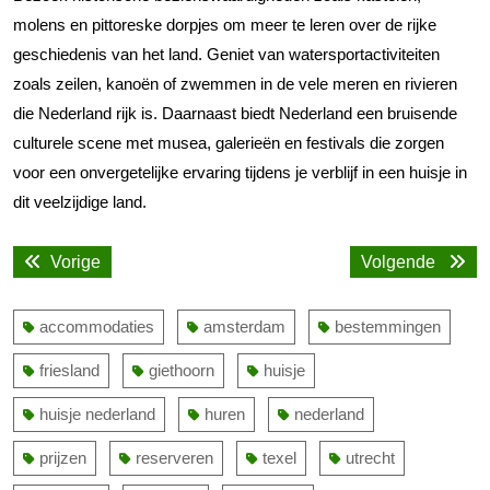
molens en pittoreske dorpjes om meer te leren over de rijke
geschiedenis van het land. Geniet van watersportactiviteiten
zoals zeilen, kanoën of zwemmen in de vele meren en rivieren
die Nederland rijk is. Daarnaast biedt Nederland een bruisende
culturele scene met musea, galerieën en festivals die zorgen
voor een onvergetelijke ervaring tijdens je verblijf in een huisje in
dit veelzijdige land.
Bericht
Vorige
Volge
Vorige
Volgende
navigatie
bericht:
bericht
accommodaties
amsterdam
bestemmingen
friesland
giethoorn
huisje
huisje nederland
huren
nederland
prijzen
reserveren
texel
utrecht