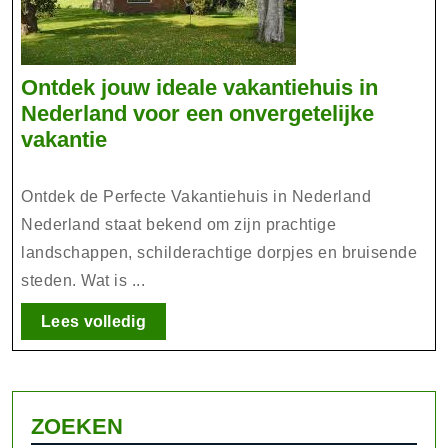
Ontdek jouw ideale vakantiehuis in
Nederland voor een onvergetelijke
Ontdek
vakantie
jouw
ideale
Ontdek de Perfecte Vakantiehuis in Nederland
vakantiehuis
Nederland staat bekend om zijn prachtige
in
landschappen, schilderachtige dorpjes en bruisende
Nederland
steden. Wat is ...
voor
een
Lees
Lees volledig
onvergetelijke
volledig
vakantie
ZOEKEN