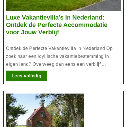
Luxe Vakantievilla’s in Nederland:
Ontdek de Perfecte Accommodatie
Luxe
voor Jouw Verblijf
Vakantievilla’s
in
Ontdek de Perfecte Vakantievilla in Nederland Op
Nederland:
zoek naar een idyllische vakantiebestemming in
Ontdek
eigen land? Overweeg dan eens een verblijf ...
de
Perfecte
Lees
Lees volledig
volledig
Accommodatie
voor
Jouw
Verblijf