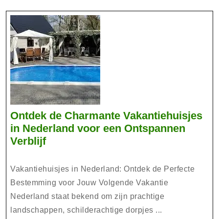
Ontdek de Charmante Vakantiehuisjes
in Nederland voor een Ontspannen
Ontdek
Verblijf
de
Charmante
Vakantiehuisjes in Nederland: Ontdek de Perfecte
Vakantiehuisjes
Bestemming voor Jouw Volgende Vakantie
in
Nederland staat bekend om zijn prachtige
Nederland
landschappen, schilderachtige dorpjes ...
voor