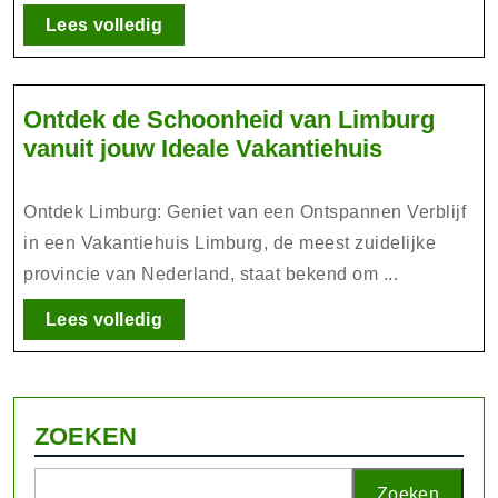
een
Lees
Lees volledig
Ontspannen
volledig
Verblijf
Ontdek de Schoonheid van Limburg
Ontdek
vanuit jouw Ideale Vakantiehuis
de
Schoonhe
Ontdek Limburg: Geniet van een Ontspannen Verblijf
van
in een Vakantiehuis Limburg, de meest zuidelijke
Limburg
provincie van Nederland, staat bekend om ...
vanuit
jouw
Lees
Lees volledig
volledig
Ideale
Vakantieh
ZOEKEN
Zoeken