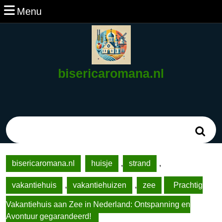
Ga
Menu
Menu
naar
de
inhoud
Ga
naar
bisericaromana.nl
de
inhoud
Zoek
naar:
bisericaromana.nl
huisje
,
strand
,
vakantiehuis
,
vakantiehuizen
,
zee
Prachtig
Vakantiehuis aan Zee in Nederland: Ontspanning en
Avontuur gegarandeerd!