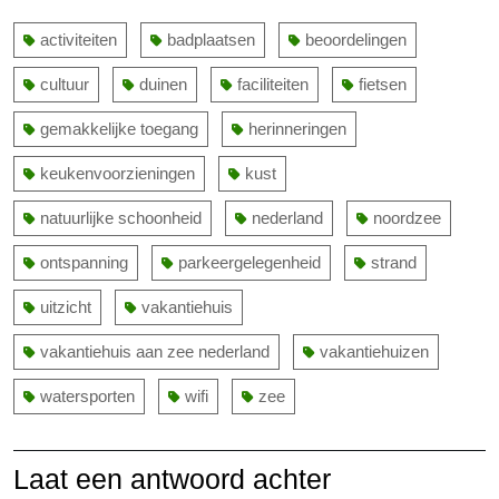
activiteiten
badplaatsen
beoordelingen
cultuur
duinen
faciliteiten
fietsen
gemakkelijke toegang
herinneringen
keukenvoorzieningen
kust
natuurlijke schoonheid
nederland
noordzee
ontspanning
parkeergelegenheid
strand
uitzicht
vakantiehuis
vakantiehuis aan zee nederland
vakantiehuizen
watersporten
wifi
zee
Laat een antwoord achter