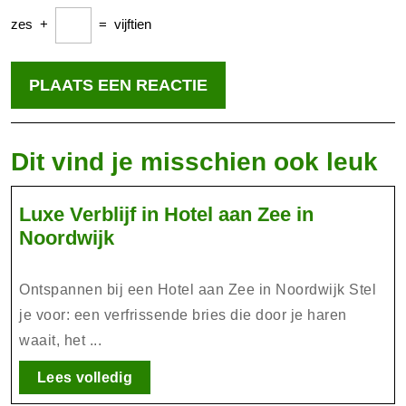
zes
+
=
vijftien
Dit vind je misschien ook leuk
Luxe Verblijf in Hotel aan Zee in
Luxe
Noordwijk
Verblijf
in
Ontspannen bij een Hotel aan Zee in Noordwijk Stel
Hotel
je voor: een verfrissende bries die door je haren
aan
waait, het ...
Zee
in
Lees
Lees volledig
Noordwijk
volledig