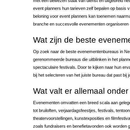
met een bewezen staat van dienst en uitgebreid n
event planners hun tarieven zelf bepalen op basis 
beloning voor event planners kan toenemen naarm
branche en succesvolle evenementen organiseren d
Wat zijn de beste evenem
Op zoek naar de beste evenementenbureaus in Nede
gerenommeerde bureaus die uitblinken in het plann
spectaculaire festivals. Door te kijken naar hun er
bij het selecteren van het juiste bureau dat past bi
Wat valt er allemaal ond
Evenementen omvatten een breed scala aan gelegenh
tot bruiloften, verjaardagsfeestjes, festivals, tent
theatervoorstellingen, kunstexposities en filmfest
zoals fundraisers en benefietavonden ook worden 