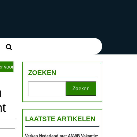
Zoek
naar:
r voor
ZOEKEN
Zoeken
u
t
LAATSTE ARTIKELEN
Verken Nederland met ANWB Vakantie: