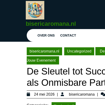
Ga
naar
de
inhoud
bisericaromana.nl
Ga
naar
OVER ONS
CONTACT
de
inhoud
bisericaromana.nl
Uncategorized
De 
Jouw Evenement
De Sleutel tot Su
als Onmisbare Par
24
bi
24 mei 2026
bisericaromana
mei