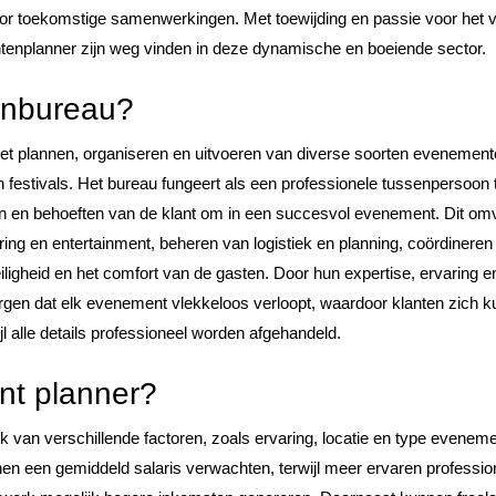
oor toekomstige samenwerkingen. Met toewijding en passie voor het 
tenplanner zijn weg vinden in deze dynamische en boeiende sector.
enbureau?
et plannen, organiseren en uitvoeren van diverse soorten evenement
en festivals. Het bureau fungeert als een professionele tussenpersoon
sen en behoeften van de klant om in een succesvol evenement. Dit om
ring en entertainment, beheren van logistiek en planning, coördineren
ligheid en het comfort van de gasten. Door hun expertise, ervaring e
en dat elk evenement vlekkeloos verloopt, waardoor klanten zich 
l alle details professioneel worden afgehandeld.
ent planner?
ijk van verschillende factoren, zoals ervaring, locatie en type evenem
en een gemiddeld salaris verwachten, terwijl meer ervaren professio