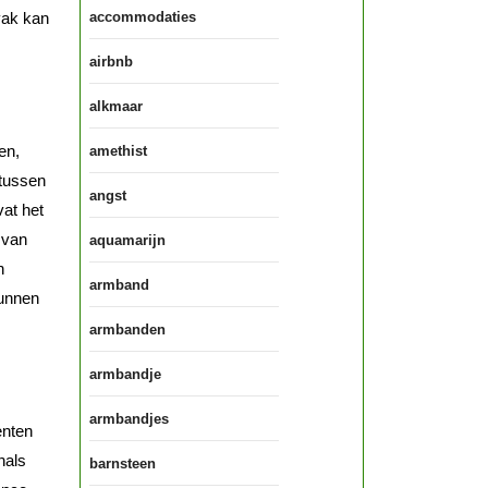
vak kan
accommodaties
airbnb
alkmaar
en,
amethist
 tussen
angst
vat het
 van
aquamarijn
n
armband
kunnen
armbanden
armbandje
armbandjes
enten
nals
barnsteen