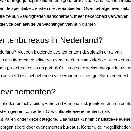
etwerk mogelijk hogere inkomsten genereren. Daarnaast kunnen freel
van de specifieke diensten die ze aanbieden. Over het algemeen geldt
ate ze hun vaardigheden aanscherpen, meer bekendheid verwerven i
ie voldoen aan de verwachtingen van hun klanten.
entenbureaus in Nederland?
rland? Met een bloeiende evenementenindustrie zijn er tal van
en en uitvoeren van diverse evenementen, van zakelijke bijeenkomst
varing, klantrecensies en portfolio’s, kun je een weloverwogen keuze
j jouw specifieke behoeften en visie voor een onvergetelijk evenement.
er evenementen?
eden en activiteiten, variërend van bedrijfsbijeenkomsten en confe
oonstellingen en concerten. Ook culturele evenementen zoals
ivals vallen onder deze categorie. Daarnaast kunnen charitatieve eve
georganiseerd door evenementen bureaus. Kortom, de mogelijkheden