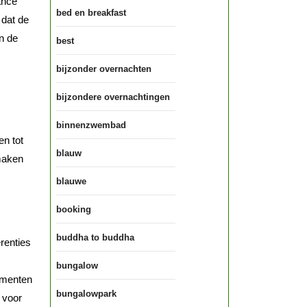
ance
bed en breakfast
 dat de
n de
best
bijzonder overnachten
bijzondere overnachtingen
binnenzwembad
en tot
blauw
 maken
blauwe
booking
buddha to buddha
renties
bungalow
nementen
bungalowpark
 voor