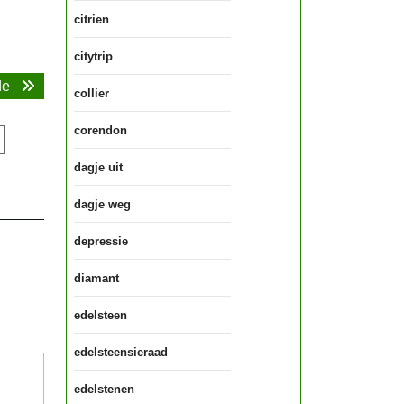
citrien
citytrip
Volgende
de
collier
bericht:
corendon
dagje uit
dagje weg
depressie
diamant
edelsteen
edelsteensieraad
edelstenen