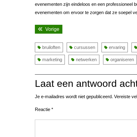
evenementen zijn eindeloos en een professioneel bu
evenementen om ervoor te zorgen dat ze soepel ver
Bericht
Vorige
Vorige
navigatie
bericht:
bruiloften
cursussen
ervaring
marketing
netwerken
organiseren
Laat een antwoord ach
Je e-mailadres wordt niet gepubliceerd.
Vereiste v
Reactie
*