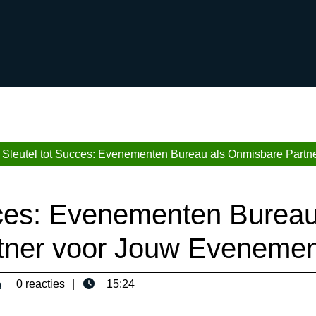
Sleutel tot Succes: Evenementen Bureau als Onmisbare Partne
cces: Evenementen Burea
tner voor Jouw Evenemen
sericaromana
0 reacties
15:24