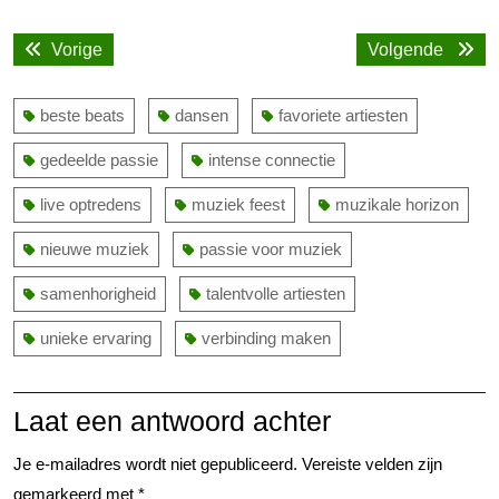
Bericht
Vorige
Volge
Vorige
Volgende
navigatie
bericht:
bericht
beste beats
dansen
favoriete artiesten
gedeelde passie
intense connectie
live optredens
muziek feest
muzikale horizon
nieuwe muziek
passie voor muziek
samenhorigheid
talentvolle artiesten
unieke ervaring
verbinding maken
Laat een antwoord achter
Je e-mailadres wordt niet gepubliceerd.
Vereiste velden zijn
gemarkeerd met
*