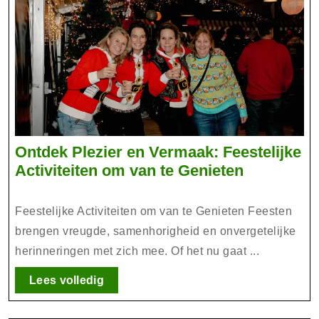
Ontdek Plezier en Vermaak: Feestelijke
Ontdek
Activiteiten om van te Genieten
Plezier
en
Feestelijke Activiteiten om van te Genieten Feesten
Vermaak:
brengen vreugde, samenhorigheid en onvergetelijke
Feestelijk
herinneringen met zich mee. Of het nu gaat ...
Activiteite
om
Lees
Lees volledig
volledig
van
te