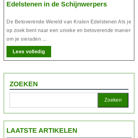
Betovere
Edelstenen in de Schijnwerpers
Schoonhe
Kralen
De Betoverende Wereld van Kralen Edelstenen Als je
Edelsten
op zoek bent naar een unieke en betoverende manier
in
om je sieraden ...
de
Schijnwe
Lees
Lees volledig
volledig
ZOEKEN
Zoeken
LAATSTE ARTIKELEN