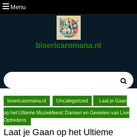
Ga
Menu
Menu
naar
de
inhoud
Ga
naar
bisericaromana.nl
de
inhoud
Zoek
naar:
bisericaromana.nl
Uncategorized
Laat je Gaan
op het Ultieme Muziekfeest: Dansen en Genieten van Live
Optredens
Laat je Gaan op het Ultieme