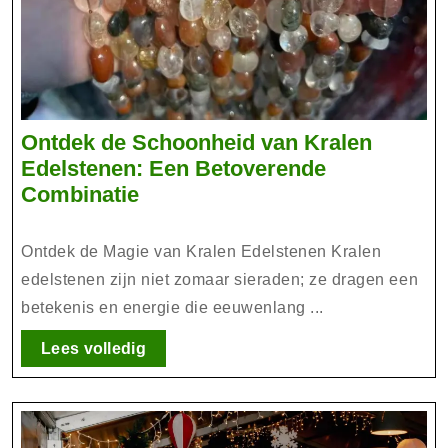
Ontdek de Schoonheid van Kralen
Edelstenen: Een Betoverende
Ontdek
Combinatie
de
Schoonheid
Ontdek de Magie van Kralen Edelstenen Kralen
van
edelstenen zijn niet zomaar sieraden; ze dragen een
Kralen
betekenis en energie die eeuwenlang ...
Edelstenen:
Een
Lees
Lees volledig
Betoverende
volledig
Combinatie