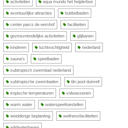
activiteiten
aqua mundo het heijderbos
avontuurlijke attracties
bubbelbaden
center parcs de eemhof
faciliteiten
gezinsvriendelijke activiteiten
glijbanen
kinderen
luchtvochtigheid
nederland
sauna's
speelbaden
subtropisch zwembad nederland
subtropische zwembaden
tiki pool duinrell
tropische temperaturen
volwassenen
warm water
waterspeeltoestellen
weelderige beplanting
wellnessfaciliteiten
wildwaterbanen