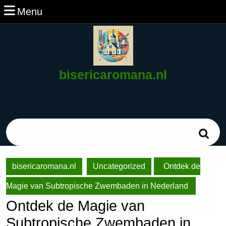
Ga
Menu
Menu
naar
de
inhoud
Ga
naar
bisericaromana.nl
de
inhoud
Zoek
naar:
bisericaromana.nl
Uncategorized
Ontdek de
Magie van Subtropische Zwembaden in Nederland
Ontdek de Magie van
Subtropische Zwembaden in