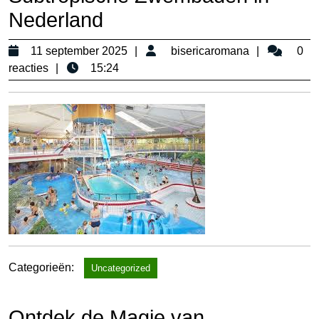
Nederland
11
bisericar
11 september 2025
bisericaromana
0
september
reacties
15:24
2025
Categorieën:
Uncategorized
Ontdek de Magie van