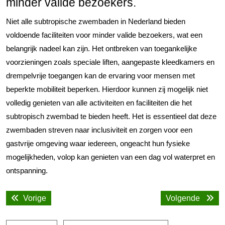
minder valide bezoekers.
Niet alle subtropische zwembaden in Nederland bieden
voldoende faciliteiten voor minder valide bezoekers, wat een
belangrijk nadeel kan zijn. Het ontbreken van toegankelijke
voorzieningen zoals speciale liften, aangepaste kleedkamers en
drempelvrije toegangen kan de ervaring voor mensen met
beperkte mobiliteit beperken. Hierdoor kunnen zij mogelijk niet
volledig genieten van alle activiteiten en faciliteiten die het
subtropisch zwembad te bieden heeft. Het is essentieel dat deze
zwembaden streven naar inclusiviteit en zorgen voor een
gastvrije omgeving waar iedereen, ongeacht hun fysieke
mogelijkheden, volop kan genieten van een dag vol waterpret en
ontspanning.
Bericht
Vorige
Volge
Vorige
Volgende
navigatie
bericht:
bericht