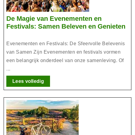
De Magie van Evenementen en
De
Festivals: Samen Beleven en Genieten
Ma
va
Evenementen en Festivals: De Sfeervolle Belevenis
Ev
van Samen Zijn Evenementen en festivals vormen
en
een belangrijk onderdeel van onze samenleving. Of
Fes
...
Sa
Be
Lees
Lees volledig
en
volledig
Ge