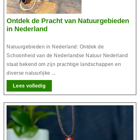
Ontdek de Pracht van Natuurgebieden
Ontdek
in Nederland
de
Pracht
Natuurgebieden in Nederland: Ontdek de
van
Schoonheid van de Nederlandse Natuur Nederland
Natuurgebieden
staat bekend om zijn prachtige landschappen en
in
diverse natuurlijke ...
Nederland
Lees
Lees volledig
volledig