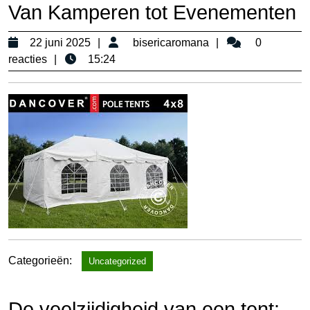
Van Kamperen tot Evenementen
22
bisericaromana
22 juni 2025
bisericaromana
0
juni
reacties
15:24
2025
Categorieën:
Uncategorized
De veelzijdigheid van een tent: