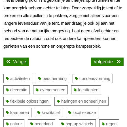
Het is belangrijk om na gebruik je tent netjes op te ruimen en de
kampeerplek schoon achter te laten. Door zorgvuldig je tent af te
breken en alle spullen in te pakken, zorg je niet alleen voor een
langere levensduur van je tent, maar draag je ook bij aan het
behoud van de natuurlijke omgeving. Laat geen afval achter en
respecteer de natuur, zodat ook andere kampeerders kunnen
genieten van een schone en ongerepte kampeerplek.
Bericht
Vorige
Volge
Vorige
Volgende
navigatie
bericht:
bericht
activiteiten
bescherming
condensvorming
decoratie
evenementen
feesttenten
flexibele oplossingen
haringen en scheerlijnen
kamperen
kwalitatief
locatiekeuze
natuur
nederland
pop-up winkels
regen