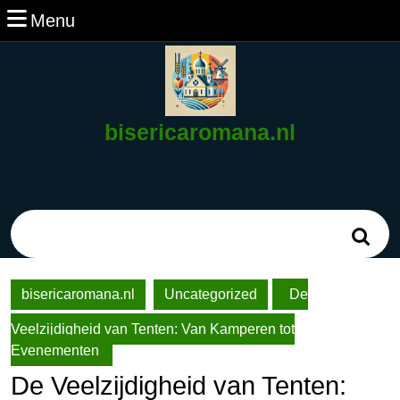
Ga
Menu
Menu
naar
de
inhoud
Ga
naar
bisericaromana.nl
de
inhoud
Zoek
naar:
bisericaromana.nl
Uncategorized
De
Veelzijdigheid van Tenten: Van Kamperen tot
Evenementen
De Veelzijdigheid van Tenten: