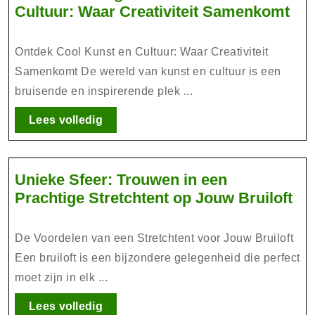
Ont
Cultuur: Waar Creativiteit Samenkomt
de
Mag
Ontdek Cool Kunst en Cultuur: Waar Creativiteit
van
Samenkomt De wereld van kunst en cultuur is een
Coo
bruisende en inspirerende plek ...
Kun
en
Lees
Lees volledig
volledig
Cul
Wa
Cre
Unieke Sfeer: Trouwen in een
Sa
Un
Prachtige Stretchtent op Jouw Bruiloft
Sfe
Tr
De Voordelen van een Stretchtent voor Jouw Bruiloft
in
Een bruiloft is een bijzondere gelegenheid die perfect
ee
moet zijn in elk ...
Pra
Str
Lees
Lees volledig