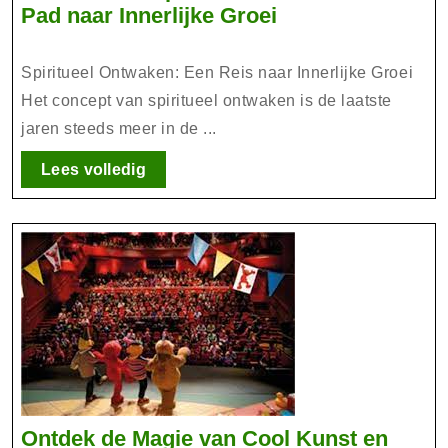
De
Pad naar Innerlijke Groei
Reis
van
Spiritueel Ontwaken: Een Reis naar Innerlijke Groei
Spiritueel
Het concept van spiritueel ontwaken is de laatste
Ontwaken:
jaren steeds meer in de ...
Een
Pad
Lees
Lees volledig
volledig
naar
Innerlijke
Groei
Ontdek de Magie van Cool Kunst en