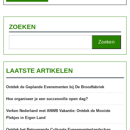
volledig
op
Jo
Bru
ZOEKEN
Zoeken
LAATSTE ARTIKELEN
Ontdek de Geplande Evenementen bij De Broodfabriek
Hoe organiseer je een succesvolle open dag?
Verken Nederland met ANWB Vakantie: Ontdek de Mooiste
Plekjes in Eigen Land
Ontdek het Betoverende Culturele Evenementenlandschap