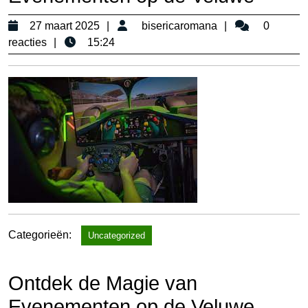
27
bisericaromana
27 maart 2025
bisericaromana
0
maart
reacties
15:24
2025
Categorieën:
Uncategorized
Ontdek de Magie van
Evenementen op de Veluwe