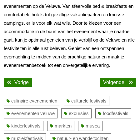
evenementen op de Veluwe. Van sfeervolle bed & breakfasts en
comfortabele hotels tot gezellige vakantieparken en knusse
campings, er is voor elk wat wils. Door te kiezen voor een
accommodatie in de buurt van het evenement waar je naartoe
gaat, kun je optimaal genieten van je verblijf op de Veluwe en alle
festiviteiten in alle rust beleven. Geniet van een ontspannen
overnachting te midden van de prachtige natuur en maak je
evenementenbezoek tot een onvergetelijke ervaring.
Bericht
Vorige
Volge
Vorige
Volgende
navigatie
bericht:
bericht
culinaire evenementen
culturele festivals
evenementen veluwe
excursies
foodfestivals
kinderfestivals
markten
musea
muziekfestivals
natuur- en wandeltochten