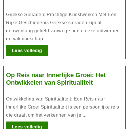
Griekse
Sieraden:
Griekse Sieraden: Prachtige Kunstwerken Met Een
Tijdloze
Rijke Geschiedenis Griekse sieraden zijn al
Kunstwerken
eeuwenlang geliefd vanwege hun unieke ontwerpen
Met
en vakmanschap. ...
Een
Rijke
Lees
Lees volledig
Geschiedenis
volledig
Op Reis naar Innerlijke Groei: Het
Op
Ontwikkelen van Spiritualiteit
Reis
naar
Ontwikkeling van Spiritualiteit: Een Reis naar
Innerlijke
Innerlijke Groei Spiritualiteit is een persoonlijke reis
Groei:
die draait om het verkennen van je ...
Het
Ontwikkelen
Lees
Lees volledig