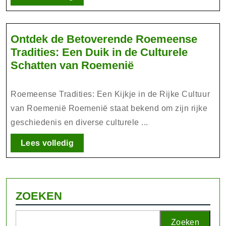
volledig
van
Spiritualiteit
Ontdek de Betoverende Roemeense
Tradities: Een Duik in de Culturele
Ontdek
Schatten van Roemenië
de
Betoverende
Roemeense Tradities: Een Kijkje in de Rijke Cultuur
Roemeense
van Roemenië Roemenië staat bekend om zijn rijke
Tradities:
geschiedenis en diverse culturele ...
Een
Duik
Lees
Lees volledig
volledig
in
de
Culturele
ZOEKEN
Schatten
van
Roemenië
Zoeken