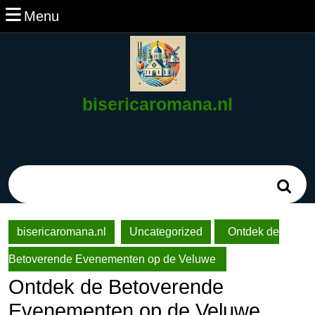
Ga
Menu
Menu
naar
de
inhoud
Ga
naar
bisericaromana.nl
de
inhoud
Zoek
naar:
bisericaromana.nl
Uncategorized
Ontdek de
Betoverende Evenementen op de Veluwe
Ontdek de Betoverende
Evenementen op de Veluwe