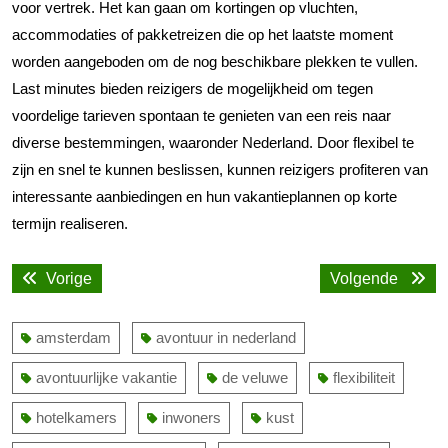
voor vertrek. Het kan gaan om kortingen op vluchten,
accommodaties of pakketreizen die op het laatste moment
worden aangeboden om de nog beschikbare plekken te vullen.
Last minutes bieden reizigers de mogelijkheid om tegen
voordelige tarieven spontaan te genieten van een reis naar
diverse bestemmingen, waaronder Nederland. Door flexibel te
zijn en snel te kunnen beslissen, kunnen reizigers profiteren van
interessante aanbiedingen en hun vakantieplannen op korte
termijn realiseren.
Bericht
Vorige
Volge
Vorige
Volgende
navigatie
bericht:
bericht
amsterdam
avontuur in nederland
avontuurlijke vakantie
de veluwe
flexibiliteit
hotelkamers
inwoners
kust