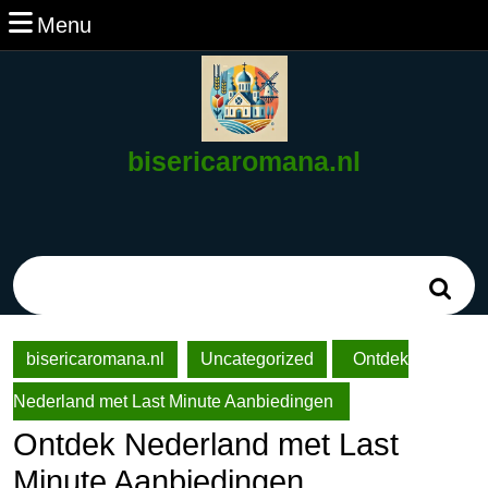
Ga
Menu
Menu
naar
de
inhoud
Ga
naar
bisericaromana.nl
de
inhoud
Zoek
naar:
bisericaromana.nl
Uncategorized
Ontdek
Nederland met Last Minute Aanbiedingen
Ontdek Nederland met Last
Minute Aanbiedingen