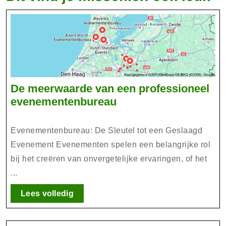
De meerwaarde van een professioneel
De
evenementenbureau
meerwaarde
van
Evenementenbureau: De Sleutel tot een Geslaagd
een
Evenement Evenementen spelen een belangrijke rol
professioneel
bij het creëren van onvergetelijke ervaringen, of het
evenementenbureau
...
Lees
Lees volledig
volledig