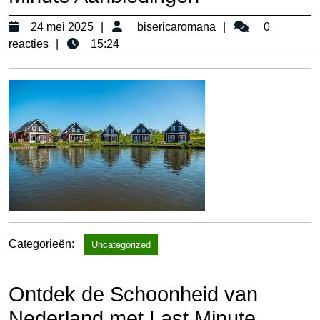
24
bisericaromana
24 mei 2025
bisericaromana
0
mei
reacties
15:24
2025
Categorieën:
Uncategorized
Ontdek de Schoonheid van
Nederland met Last Minute