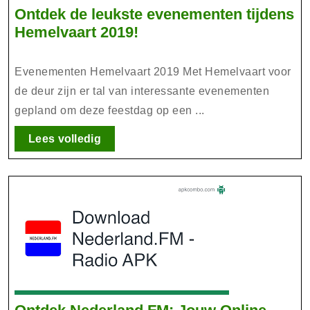
Ontdek de leukste evenementen tijdens
Ontdek
Hemelvaart 2019!
de
leukste
Evenementen Hemelvaart 2019 Met Hemelvaart voor
evenementen
de deur zijn er tal van interessante evenementen
tijdens
gepland om deze feestdag op een ...
Hemelvaart
2019!
Lees
Lees volledig
volledig