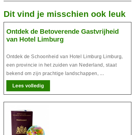
Dit vind je misschien ook leuk
Ontdek de Betoverende Gastvrijheid
Ontdek
van Hotel Limburg
de
Betoverende
Ontdek de Schoonheid van Hotel Limburg Limburg,
Gastvrijheid
een provincie in het zuiden van Nederland, staat
van
bekend om zijn prachtige landschappen, ...
Hotel
Limburg
Lees
Lees volledig
volledig