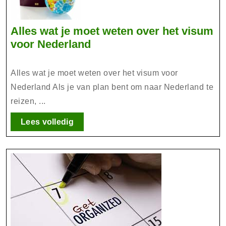
Alles wat je moet weten over het visum
Alles
voor Nederland
wat
je
Alles wat je moet weten over het visum voor
moet
Nederland Als je van plan bent om naar Nederland te
weten
reizen, ...
over
het
Lees
Lees volledig
volledig
visum
voor
Nederland