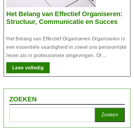
Het Belang van Effectief Organiseren:
Het
Structuur, Communicatie en Succes
Bela
van
Het Belang van Effectief Organiseren Organiseren is
Effec
een essentiële vaardigheid in zowel ons persoonlijke
Orga
leven als in professionele omgevingen. Of ...
Struc
Comm
Lees
Lees volledig
volledig
en
Succ
ZOEKEN
Zoeken