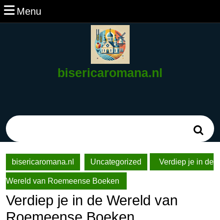
Ga
Menu
Menu
naar
de
inhoud
Ga
naar
bisericaromana.nl
de
inhoud
Zoek
naar:
bisericaromana.nl
Uncategorized
Verdiep je in de
Wereld van Roemeense Boeken
Verdiep je in de Wereld van
Roemeense Boeken